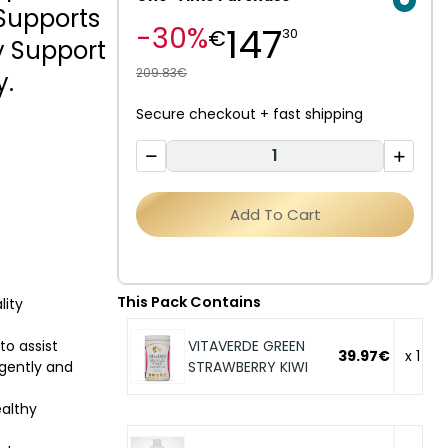
 Supports
147
-30%
€
30
y Support
209.83€
y.
Secure checkout + fast shipping
Add To Cart
This Pack Contains
lity
to assist
VITAVERDE GREEN
39.97€
x 1
 gently and
STRAWBERRY KIWI
ealthy