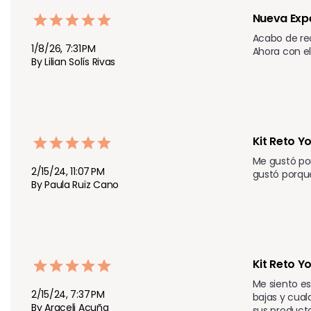
Nueva Expe
Acabo de rec
1/8/26, 7:31 PM
Ahora con el
By Lilian Solís Rivas
Kit Reto Y
Me gustó por
2/15/24, 11:07 PM
gustó porque
By Paula Ruiz Cano
Kit Reto Y
Me siento es
2/15/24, 7:37 PM
bajas y cual
By Araceli Acuña
sus producto