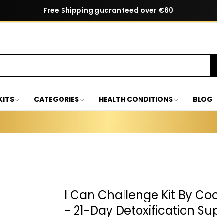
Free Shipping guaranteed over €60
KITS
CATEGORIES
HEALTH CONDITIONS
BLOG
I Can Challenge Kit By C
- 21-Day Detoxification Sup