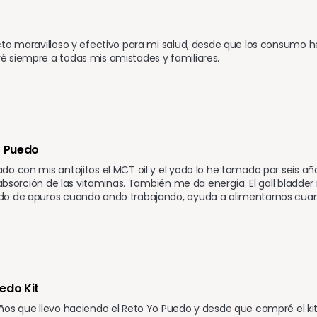
to maravilloso y efectivo para mi salud, desde que los consumo he 
 siempre a todas mis amistades y familiares.
o Puedo
o con mis antojitos el MCT oil y el yodo lo he tomado por seis añ
y absorción de las vitaminas. También me da energía. El gall bladde
o de apuros cuando ando trabajando, ayuda a alimentarnos cuand
edo Kit
ños que llevo haciendo el Reto Yo Puedo y desde que compré el ki