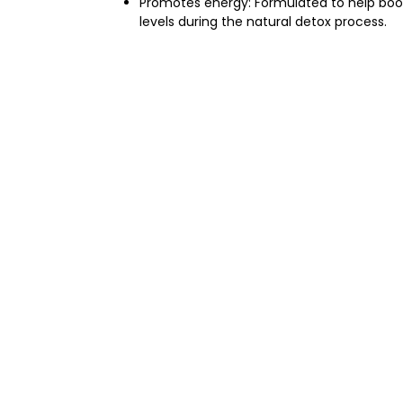
Promotes energy: Formulated to help boo
levels during the natural detox process.