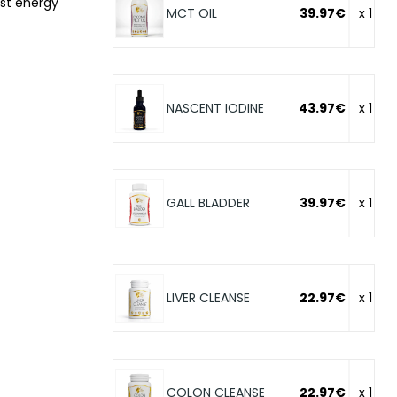
st energy
MCT OIL
39.97€
x 1
NASCENT IODINE
43.97€
x 1
GALL BLADDER
39.97€
x 1
LIVER CLEANSE
22.97€
x 1
COLON CLEANSE
22.97€
x 1