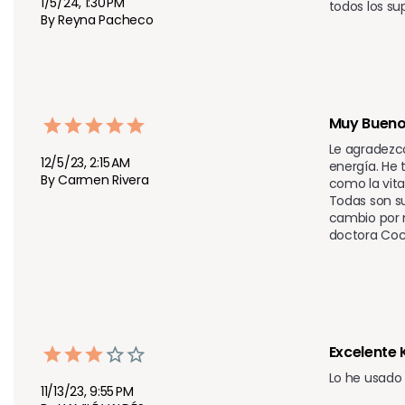
1/5/24, 1:30 PM
todos los su
By Reyna Pacheco
Muy Buen
Le agradezco
12/5/23, 2:15 AM
energía. He
By Carmen Rivera
como la vita
Todas son su
cambio por n
doctora Coc
Excelente 
Lo he usado
11/13/23, 9:55 PM