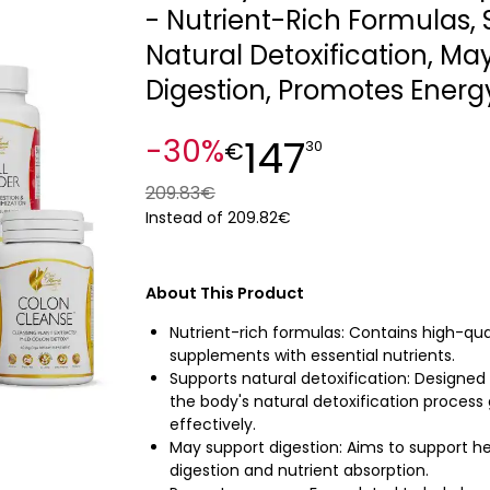
- Nutrient-Rich Formulas,
Natural Detoxification, Ma
Digestion, Promotes Energ
147
-30%
€
30
209.83€
Instead of 209.82€
About This Product
Nutrient-rich formulas: Contains high-qua
supplements with essential nutrients.
Supports natural detoxification: Designed 
the body's natural detoxification process
effectively.
May support digestion: Aims to support h
digestion and nutrient absorption.