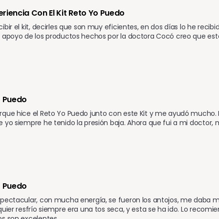
riencia Con El Kit Reto Yo Puedo
ibir el kit, decirles que son muy eficientes, en dos días lo he recib
 apoyo de los productos hechos por la doctora Cocó creo que esta 
o Puedo 
que hice el Reto Yo Puedo junto con este Kit y me ayudó mucho. 
 yo siempre he tenido la presión baja. Ahora que fui a mi doctor, me
o Puedo
pectacular, con mucha energía, se fueron los antojos, me daba m
quier resfrío siempre era una tos seca, y esta se ha ido. Lo recomie
s son excelentes.