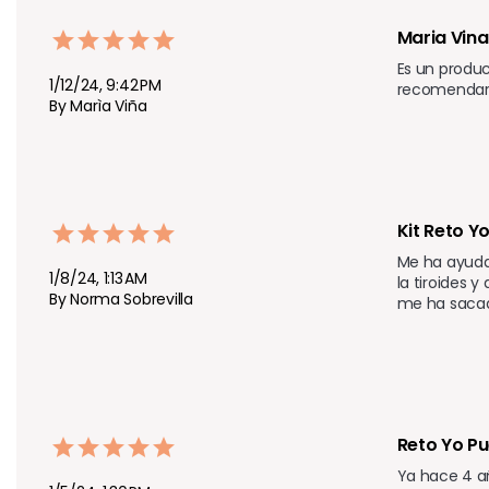
Maria Vina
Es un produc
1/12/24, 9:42 PM
recomendaré
By Marìa Viña
Kit Reto Y
Me ha ayudad
1/8/24, 1:13 AM
la tiroides 
By Norma Sobrevilla
me ha sacad
Reto Yo Pu
Ya hace 4 a