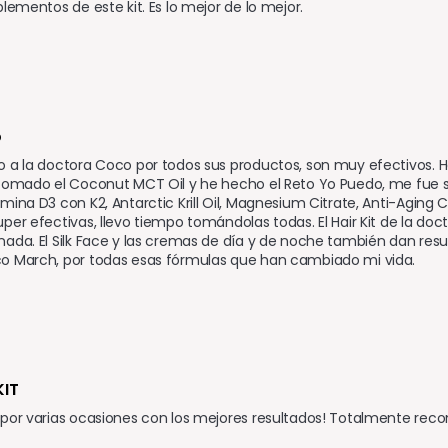
plementos de este kit. Es lo mejor de lo mejor.
o
 a la doctora Coco por todos sus productos, son muy efectivos. H
 tomado el Coconut MCT Oil y he hecho el Reto Yo Puedo, me fue 
mina D3 con K2, Antarctic Krill Oil, Magnesium Citrate, Anti-Aging C
per efectivas, llevo tiempo tomándolas todas. El Hair Kit de la do
ada. El Silk Face y las cremas de día y de noche también dan resul
o March, por todas esas fórmulas que han cambiado mi vida.
KIT
 por varias ocasiones con los mejores resultados! Totalmente rec