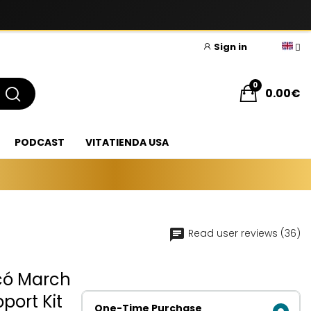
Sign in
0
0.00€
PODCAST
VITATIENDA USA
Read user reviews (36)
ocó March
port Kit
One-Time Purchase