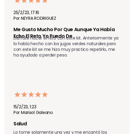
25/2/23, 17:16
Por NEYRA RODRIGUEZ
Me Gusto Mucho Por Que Aunque Ya Había 
Echo El Reto Yo Puedo De 
Disfrute hacer el reto con este kit. Anteriormente ya 
lo había hecho con los jugos verdes naturales pero 
con este kit se me hizo muy practico repetirlo, me 
ha ayudado a perder peso. 
15/2/23, 1:23
Por Marisol Galeano
Salud 
Lo tome solamente una vez y me encantó los 