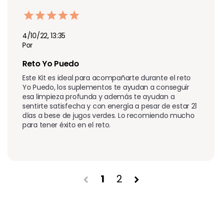
4/10/22, 13:35
Por
Reto Yo Puedo
Este Kit es ideal para acompañarte durante el reto 
Yo Puedo, los suplementos te ayudan a conseguir 
esa limpieza profunda y además te ayudan a 
sentirte satisfecha y con energía a pesar de estar 21 
días a bese de jugos verdes. Lo recomiendo mucho 
para tener éxito en el reto.
1
2
chevron_left
chevron_right