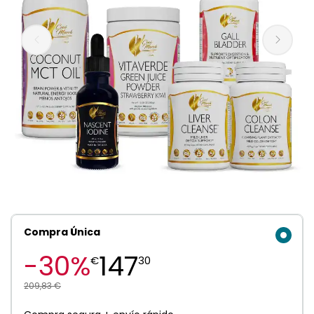
Compra Única
-30%
147
€
30
209,83 €