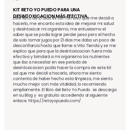
KIT RETO YO PUEDO PARA UNA 
DESINTOXICACION MÁS EFECTIVA. 
Este Reto de 21 días es tan famoso que me decidi a 
hacerlo, me encanto esta idea de mejorar mi salud 
y desintoxicar mi organismo, me entusiasmo el 
saber que se podia lograr perder peso pero el hecho 
de solo tomar jugos por 21 dias me daba un poco de 
desconfianza hasta que llame a Vita Tienda y se me 
explico que para que la desintoxicacion fuera más 
efectiva y brindará a mi organismo los nutrientes 
que iba a necesitar en ese periodo de 
desintoxicacion podía hacer la compra de este kit 
asi que me decidi a hacerlo, ahora me siento 
contenta de haber hecho esta limpieza, me siento 
mucho mejor con más vitalidad, lo recomiendo 
ampliamente. El libro del Reto Yo Puedo  se descarga 
en su Blog y  es gratuito accediendo al siguiente 
enlace. https://retoyopuedo.com/