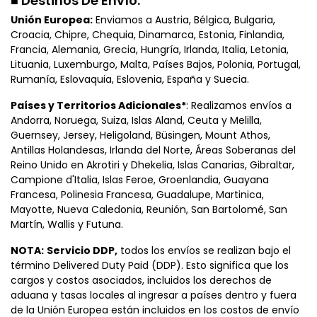
■ Destinos De Envío:
Unión Europea:
Enviamos a Austria, Bélgica, Bulgaria,
Croacia, Chipre, Chequia, Dinamarca, Estonia, Finlandia,
Francia, Alemania, Grecia, Hungría, Irlanda, Italia, Letonia,
Lituania, Luxemburgo, Malta, Países Bajos, Polonia, Portugal,
Rumanía, Eslovaquia, Eslovenia, España y Suecia.
Países y Territorios Adicionales*
: Realizamos envíos a
Andorra, Noruega, Suiza, Islas Aland, Ceuta y Melilla,
Guernsey, Jersey, Heligoland, Büsingen, Mount Athos,
Antillas Holandesas, Irlanda del Norte, Áreas Soberanas del
Reino Unido en Akrotiri y Dhekelia, Islas Canarias, Gibraltar,
Campione d'Italia, Islas Feroe, Groenlandia, Guayana
Francesa, Polinesia Francesa, Guadalupe, Martinica,
Mayotte, Nueva Caledonia, Reunión, San Bartolomé, San
Martín, Wallis y Futuna.
NOTA:
Servicio DDP,
todos los envíos se realizan bajo el
término Delivered Duty Paid (DDP). Esto significa que los
cargos y costos asociados, incluidos los derechos de
aduana y tasas locales al ingresar a países dentro y fuera
de la Unión Europea están incluidos en los costos de envío