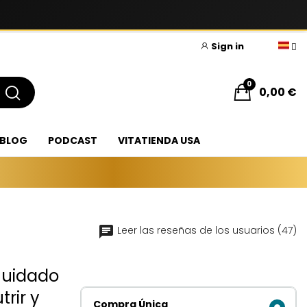
Sign in
0
0,00 €
BLOG
PODCAST
VITATIENDA USA
Leer las reseñas de los usuarios (47)
Cuidado
trir y
Compra Única