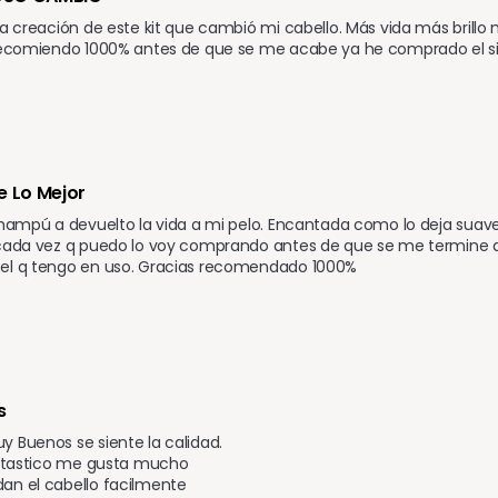
la creación de este kit que cambió mi cabello. Más vida más brillo
recomiendo 1000% antes de que se me acabe ya he comprado el sigu
e Lo Mejor 
champú a devuelto la vida a mi pelo. Encantada como lo deja suave v
 cada vez q puedo lo voy comprando antes de que se me termine ah
el q tengo en uso. Gracias recomendado 1000%
s 
 Buenos se siente la calidad.

antastico me gusta mucho

n el cabello facilmente 
