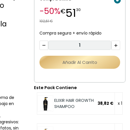
 o
51
-50%
€
30
102,61 €
la
Compra segura + envío rápido
Añadir Al Carrito
Este Pack Contiene
tema de
ELIXIR HAIR GROWTH
38,82 €
x 1
baja en
SHAMPOO
.
agresivos:
fatos, sin