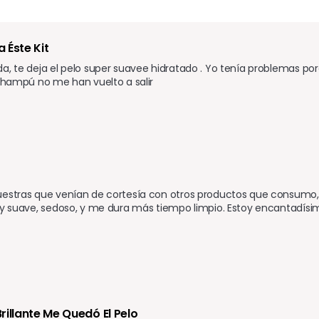
 Éste Kit
a, te deja el pelo super suavee hidratado . Yo tenía problemas po
 champú no me han vuelto a salir
estras que venían de cortesía con otros productos que consumo, fu
muy suave, sedoso, y me dura más tiempo limpio. Estoy encantadís
rillante Me Quedó El Pelo