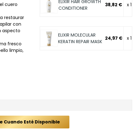
ELIXIR HAIR GROWTH
el cuero
38,82 €
x 1
CONDITIONER
 a restaurar
capilar con
n aspecto
ELIXIR MOLECULAR
24,97 €
x 1
KERATIN REPAIR MASK
oma fresco
ello limpio,
e Cuando Esté Disponible