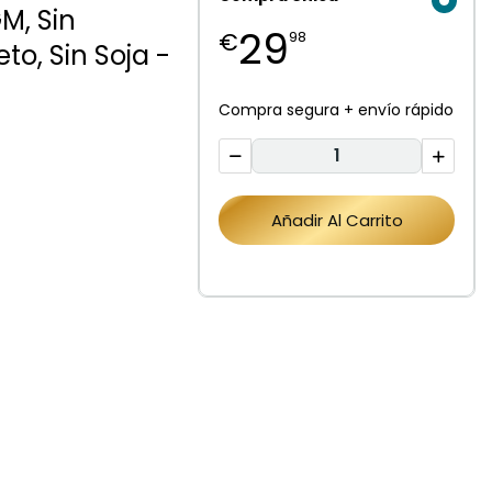
M, Sin
29
€
98
to, Sin Soja -
Compra segura + envío rápido
Añadir Al Carrito