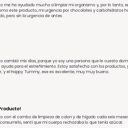
o me ha ayudado mucho a limpiar mi organismo y, por lo tanto, sen
omo este producto, mi urgencia por chocolates y carbohidratos 
o, pero sin la urgencia de antes.
to cambió mis días, porque yo soy una persona que le cuesta do
yuda para el estreñimiento. Estoy satisfecha con los productos, y n
r, y el Happy Tummy, ese es excelente, muy muy bueno.
Producto!
unto con el combo de limpieza de colon y de hígado cada seis meses.
consumirlo, sentí que mi cuerpo rechazaba lo que tenía azúcar.