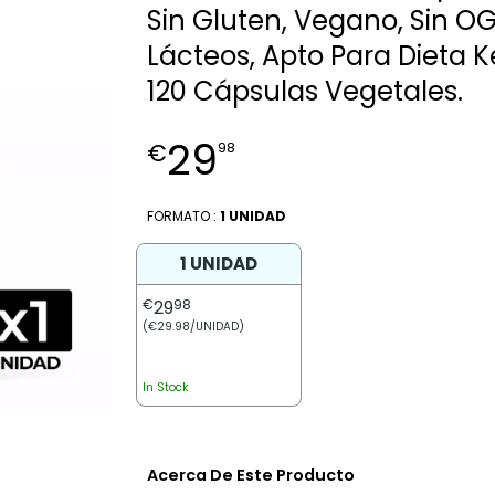
Sin Gluten, Vegano, Sin OG
Lácteos, Apto Para Dieta Ke
120 Cápsulas Vegetales.
29
€
98
FORMATO :
1 UNIDAD
1 UNIDAD
€
29
98
(€29.98/UNIDAD)
In Stock
Acerca De Este Producto