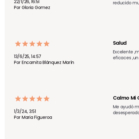
22/1/26, 16:51
reducido mu
Por Gloria Gomez
Salud
Excelente ,m
13/6/25, 14:57
eficaces ,un
Por Encarnita Blánquez Marín
Calmo Mi 
Me ayudó mu
1/3/24, 3:51
desesperada,
Por Maria Figueroa