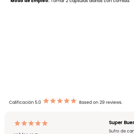
Modo de Empleo:
Tomar 2 cápsulas diarias con comida.
Calificación
5.0
Based on 29 reviews.
Super Bue
Sufro de can