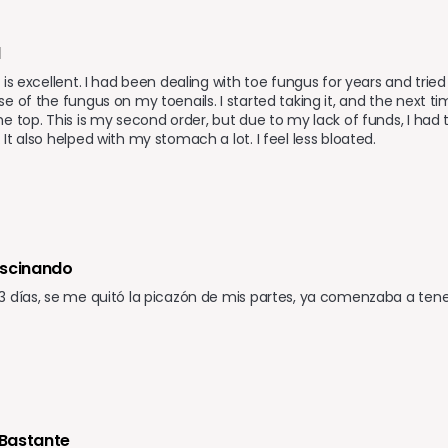
d
is excellent. I had been dealing with toe fungus for years and tried 
e of the fungus on my toenails. I started taking it, and the next tim
e top. This is my second order, but due to my lack of funds, I had t
It also helped with my stomach a lot. I feel less bloated.
ascinando 
3 días, se me quitó la picazón de mis partes, ya comenzaba a ten
Bastante 