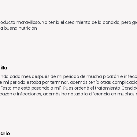
roducto maravilloso. Yo tenía el crecimiento de la cándida, pero gr
a buena nutrición.
lla
endo cada mes después de mi periodo de mucha picazón e infeccione
 mi periodo estaba por terminar, además tenía otras complicacio
e "esto me está pasando a mí". Pues ordené el tratamiento Candid
cazón e infecciones, además he notado la diferencia en muchas ot
ario