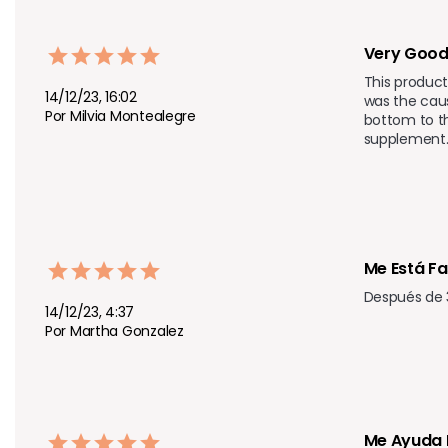
Very Goo
This product 
14/12/23, 16:02
was the caus
Por Milvia Montealegre
bottom to th
supplement. 
Me Está F
Después de 
14/12/23, 4:37
Por Martha Gonzalez
Me Ayuda 