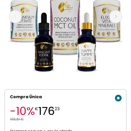
Compra Única
-10%
176
€
23
195,81 €