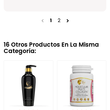
1
2
chevron_left
chevron_right
16 Otros Productos En La Misma
Categoría: