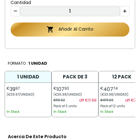
Cantidad

Añadir Al Carrito
FORMATO :
1 UNIDAD
1 UNIDAD
PACK DE 3
12 PACK
€
39
97
€
107
93
€
407
74
(€39.97/UNIDAD)
(€35.98/UNIDAD)
(€33.98/UNIDAD)
off €11.99
off €71.
€119.92
€479.69
Pack of 3 units
Pack of 12 units
In Stock
In Stock
In Stock
Acerca De Este Producto