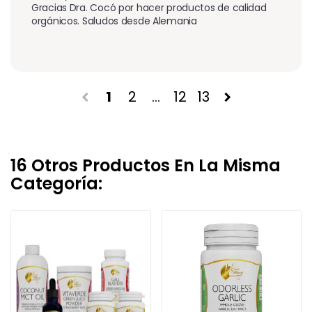
Gracias Dra. Cocó por hacer productos de calidad 
orgánicos. Saludos desde Alemania 
1
2
…
12
13
chevron_left
chevron_right
16 Otros Productos En La Misma
Categoría: