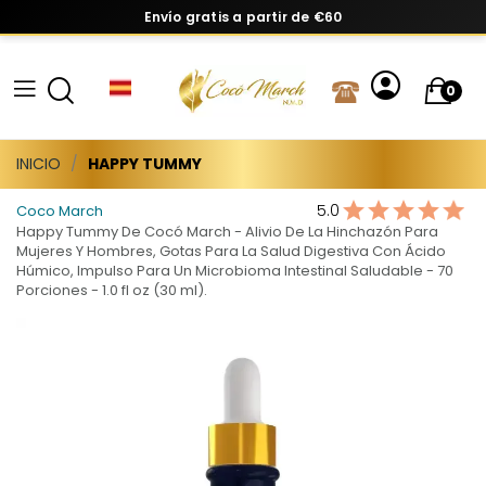
Envío gratis a partir de €60
0
INICIO
HAPPY TUMMY
5.0
Coco March
Happy Tummy De Cocó March - Alivio De La Hinchazón Para
Mujeres Y Hombres, Gotas Para La Salud Digestiva Con Ácido
Húmico, Impulso Para Un Microbioma Intestinal Saludable - 70
Porciones - 1.0 fl oz (30 ml).