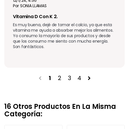
12/1/24, 4:56
Por SONIA LLAMAS
Vitamina D Con K 2. 
Es muy buena, dejé de tomar el calcio, ya que esta 
vitamina me ayuda a absorber mejor los alimentos. 
Yo consumo la mayoría de sus productos y desde 
que los consumo me siento con mucha energía. 
Son fantásticos.
1
2
3
4
chevron_left
chevron_right
16 Otros Productos En La Misma
Categoría: