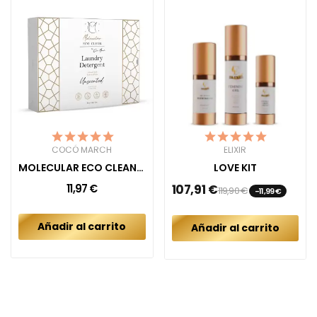
COCÓ MARCH
ELIXIR
MOLECULAR ECO CLEAN DETERGENT UNSCENTED
LOVE KIT
11,97 €
107,91 €
119,90 €
-11,99 €
Añadir al carrito
Añadir al carrito