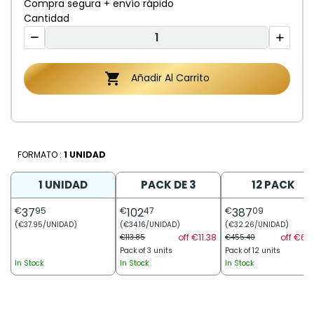
Compra segura + envío rápido
Cantidad

Añadir Al Carrito
FORMATO :
1 UNIDAD
1 UNIDAD
PACK DE 3
12 PACK
€
37
95
€
102
47
€
387
09
(€37.95/UNIDAD)
(€34.16/UNIDAD)
(€32.26/UNIDAD)
off €11.38
off €68.
€113.85
€455.40
Pack of 3 units
Pack of 12 units
In Stock
In Stock
In Stock