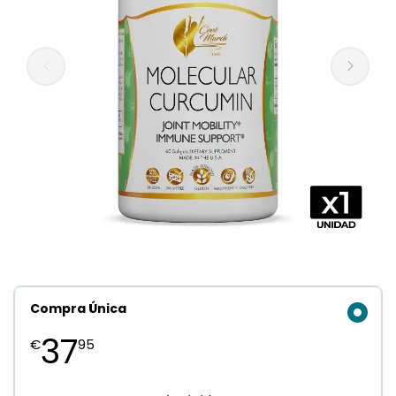
Compra Única
37
€
95