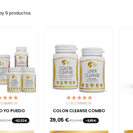
ay 6 productos.
Ó MARCH
COCÓ MARCH
TO YO PUEDO
COLON CLEANSE COMBO
39,05 €
09,83 €
45,94 €
-62,53 €
-6,89 €