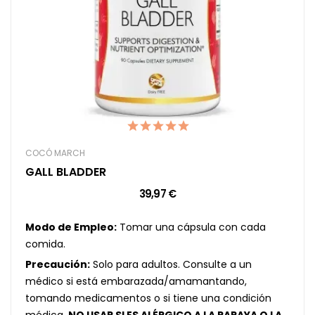
COCÓ MARCH
GALL BLADDER
39,97 €
Modo de Empleo:
Tomar una cápsula con cada
comida.
Precaución:
Solo para adultos. Consulte a un
médico si está embarazada/amamantando,
tomando medicamentos o si tiene una condición
médica.
NO USAR SI ES ALÉRGICO A LA PAPAYA O LA