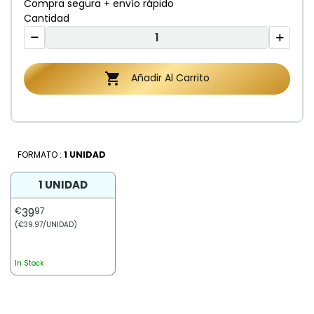
Compra segura + envío rápido
Cantidad

Añadir Al Carrito
FORMATO :
1 UNIDAD
1 UNIDAD
€
39
97
(€39.97/UNIDAD)
In Stock