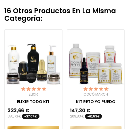
16 Otros Productos En La Misma
Categoría:
ELIXIR
COCÓ MARCH
ELIXIR TODO KIT
KIT RETO YO PUEDO
333,66 €
147,30 €
370,73 €
209,83 €
-37,07 €
-62,53 €