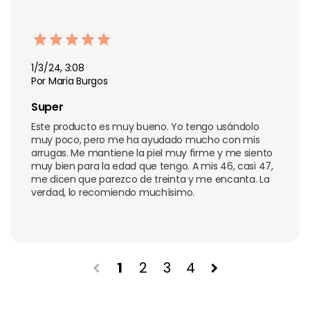
1/3/24, 3:08
Por Maria Burgos
Super 
Este producto es muy bueno. Yo tengo usándolo 
muy poco, pero me ha ayudado mucho con mis 
arrugas. Me mantiene la piel muy firme y me siento 
muy bien para la edad que tengo. A mis 46, casi 47, 
me dicen que parezco de treinta y me encanta. La 
verdad, lo recomiendo muchísimo.
1
2
3
4
chevron_left
chevron_right