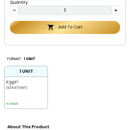
Quantity

Add To Cart
FORMAT :
1 UNIT
1 UNIT
€
39
97
(€39.97/UNIT)
In Stock
About This Product