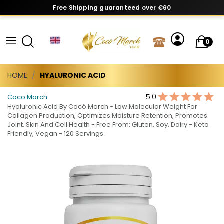
Free Shipping guaranteed over €60
0
HOME
HYALURONIC ACID
5.0
Coco March
Hyaluronic Acid By Cocó March - Low Molecular Weight For
Collagen Production, Optimizes Moisture Retention, Promotes
Joint, Skin And Cell Health - Free From: Gluten, Soy, Dairy - Keto
Friendly, Vegan - 120 Servings.