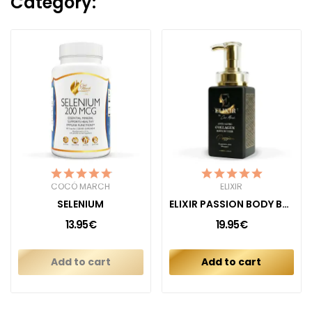
Category:
COCÓ MARCH
ELIXIR
SELENIUM
ELIXIR PASSION BODY BUTTER CREAM
13.95€
19.95€
Add to cart
Add to cart