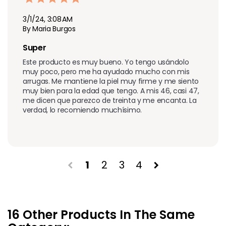
3/1/24, 3:08 AM
By Maria Burgos
Super 
Este producto es muy bueno. Yo tengo usándolo 
muy poco, pero me ha ayudado mucho con mis 
arrugas. Me mantiene la piel muy firme y me siento 
muy bien para la edad que tengo. A mis 46, casi 47, 
me dicen que parezco de treinta y me encanta. La 
verdad, lo recomiendo muchísimo.
1
2
3
4
chevron_left
chevron_right
16 Other Products In The Same