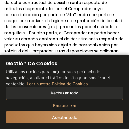
derecho contractual de desistimiento respecto de
artículos desprecintados por el Comprador cuya
comercialización por parte de VitaTienda comportase
riesgos por motivos de higiene o de protección de la salud
de los consumidores (p. ej.: productos para el cuidado o
maquillaje). Por otra parte, el Comprador no podrá hacer
valer su derecho contractual de desistimiento respecto de
productos que hayan sido objeto de personalización por
solicitud del Comprador. Estas disposiciones se aplicarán
sin perjuicio de las garantías establecidas en el artículo
Gestión De Cookies
titulado “Garantías” de los presentes términos y
condiciones que se mantienen aplicables en su totalidad.
Utilizamos cookies para mejorar su experiencia de
navegación, analizar el tráfico del sitio y personalizar el
• Consecuencias del ejercicio del derecho contractual
contenido.
Leer nuestra Política de Cookies
de desistimiento
Rechazar todo
Cuando los productos sean susceptibles de acogerse al
derecho contractual de desistimiento, el Comprador que
Personalizar
ejercite su derecho de desistimiento en las condiciones
previstas en presente artículo, tanto en plazos como en
Aceptar todo
modalidades de devolución de los productos, podrá
obtener a su elección: