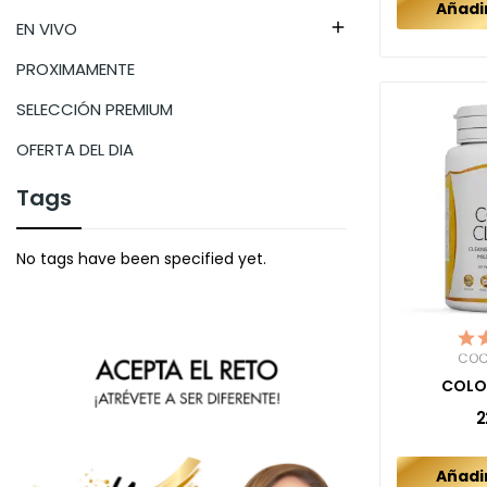
Añadir
EN VIVO

PROXIMAMENTE
SELECCIÓN PREMIUM
OFERTA DEL DIA
Tags
No tags have been specified yet.
COC
COLO
2
Añadir