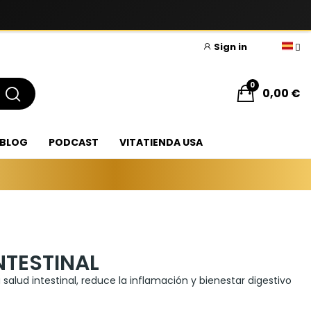
Sign in
0
0,00 €
BLOG
PODCAST
VITATIENDA USA
NTESTINAL
lud intestinal, reduce la inflamación y bienestar digestivo