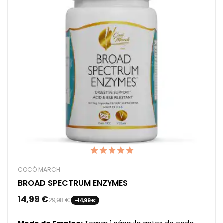
COCÓ MARCH
BROAD SPECTRUM ENZYMES
14,99 €
29,98 €
-14,99 €
Modo de Empleo:
Tomar 1 cápsula antes de cada