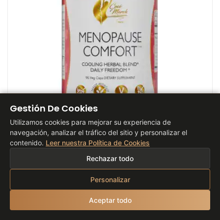
Gestión De Cookies
Utilizamos cookies para mejorar su experiencia de
navegación, analizar el tráfico del sitio y personalizar el
contenido.
Leer nuestra Política de Cookies
COCÓ MARCH
MENOPAUSE COMFORT
Rechazar todo
29,98 €
Personalizar
Modo de Empleo:
Tomar 3 o más cápsulas diarias
Aceptar todo
hasta encontrar la dosis que le ayude a sentir alivio.