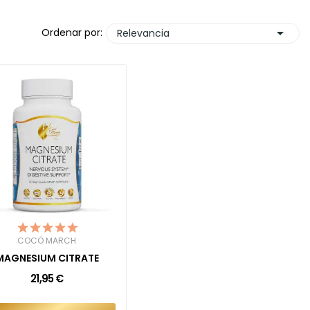

Ordenar por:
Relevancia
COCÓ MARCH
MAGNESIUM CITRATE
21,95 €