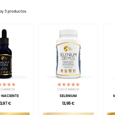
ay 3 productos.
Ó MARCH
COCÓ MARCH
 NACIENTE
SELENIUM
3,97 €
13,95 €