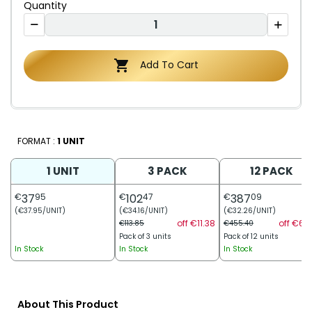
Quantity

Add To Cart
FORMAT :
1 UNIT
1 UNIT
3 PACK
12 PACK
€
37
95
€
102
47
€
387
09
(€37.95/UNIT)
(€34.16/UNIT)
(€32.26/UNIT)
off €11.38
off €68.
€113.85
€455.40
Pack of 3 units
Pack of 12 units
In Stock
In Stock
In Stock
About This Product