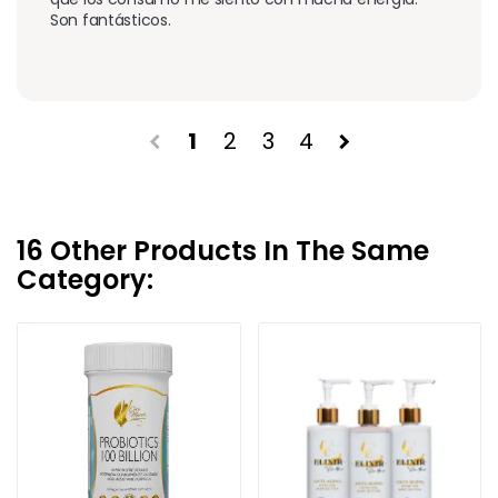
Son fantásticos.
1
2
3
4
chevron_left
chevron_right
16 Other Products In The Same
Category: