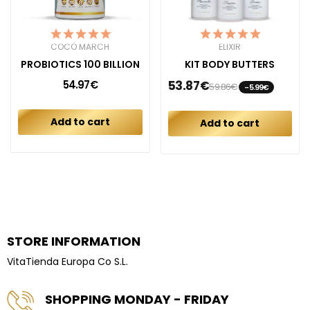
COCÓ MARCH
ELIXIR
PROBIOTICS 100 BILLION
KIT BODY BUTTERS
54.97€
53.87€
59.86€
-5.99€
Add to cart
Add to cart
STORE INFORMATION
VitaTienda Europa Co S.L.
SHOPPING MONDAY - FRIDAY