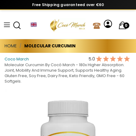
Free Shipping guaranteed over €60
0
HOME
MOLECULAR CURCUMIN
5.0
Coco March
Molecular Curcumin By Cocó March - 180x Higher Absorption.
Joint, Mobility And Immune Support, Supports Healthy Aging.
Gluten Free, Soy Free, Dairy Free, Keto Friendly, GMO Free - 60
Softgels.