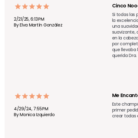
Cinco Nooo
Si todas las
2/21/25, 6:13 PM
la excelenci
By Elva Martín González
una suavidad
suavizante, 
en la cabeza
por completo
que llevaba 
querida Dra.
Me Encant
Este champú 
4/29/24, 7:55 PM
primer pedi
By Monica Izquierdo
crear todas 