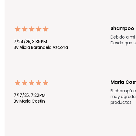
Shampoo
Debido a mi 
7/24/25, 3:39 PM
Desde que u
By Alicia Barandela Azcona
Maria Cost
El champú es
7/17/25, 7:22 PM
muy agradabl
By Maria Costin
productos.