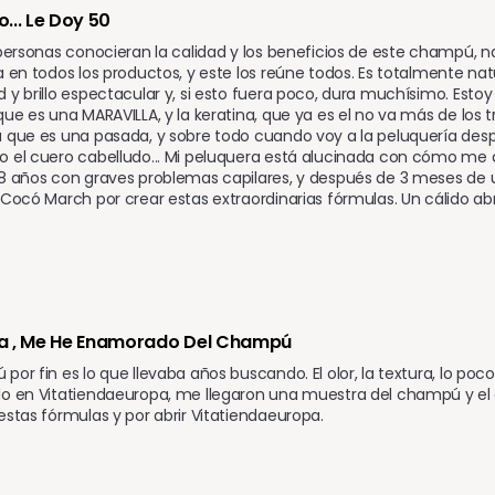
... Le Doy 50
 personas conocieran la calidad y los beneficios de este champú, n
a en todos los productos, y este los reúne todos. Es totalmente natur
 y brillo espectacular y, si esto fuera poco, dura muchísimo. Estoy
que es una MARAVILLA, y la keratina, que ya es el no va más de los 
 que es una pasada, y sobre todo cuando voy a la peluquería después
 el cuero cabelludo... Mi peluquera está alucinada con cómo me dej
8 años con graves problemas capilares, y después de 3 meses de uso
 Cocó March por crear estas extraordinarias fórmulas. Un cálido abr
a , Me He Enamorado Del Champú 
por fin es lo que llevaba años buscando. El olor, la textura, lo poc
do en Vitatiendaeuropa, me llegaron una muestra del champú y el 
estas fórmulas y por abrir Vitatiendaeuropa.