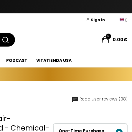
Sign in
0
0.00€
PODCAST
VITATIENDA USA
Read user reviews (98)
ir-
d - Chemical-
One-Time Purchase