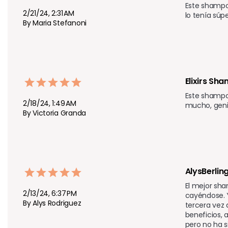
Este shampo
2/21/24, 2:31 AM
lo tenía súp
By Maria Stefanoni
Elixirs Sh
Este shampoo
2/18/24, 1:49 AM
mucho, geni
By Victoria Granda
AlysBerlin
El mejor sha
2/13/24, 6:37 PM
cayéndose. Y
By Alys Rodriguez
tercera vez 
beneficios, 
pero no ha si