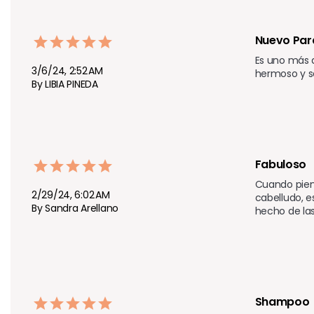
Nuevo Par
Es uno más d
3/6/24, 2:52 AM
hermoso y s
By LIBIA PINEDA
Fabuloso
Cuando piens
2/29/24, 6:02 AM
cabelludo, e
By Sandra Arellano
hecho de las
Shampoo 