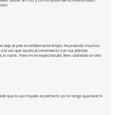
lo, suave, sin frizz y con la ayuda del acondicionador, 
ción.
ue deja el pelo increíblemente limpio. He probado muchos 
, a la vez que ayuda al crecimiento con sus plantas 
lo nutre... Para mí es espectacular, llevo usándolo un año.
 que lo uso mi pelo es perfecto ya no tengo que lavar lo 