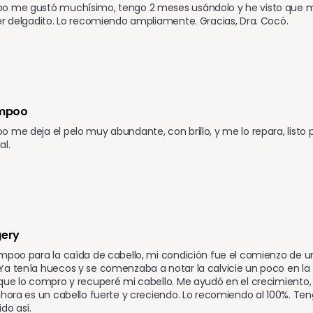
o me gustó muchísimo, tengo 2 meses usándolo y he visto que mi
er delgadito. Lo recomiendo ampliamente. Gracias, Dra. Cocó.
ampoo 
 me deja el pelo muy abundante, con brillo, y me lo repara, listo pa
al.
gery
mpoo para la caída de cabello, mi condición fue el comienzo de u
a tenía huecos y se comenzaba a notar la calvicie un poco en la fre
que lo compro y recuperé mi cabello. Me ayudó en el crecimiento
ahora es un cabello fuerte y creciendo. Lo recomiendo al 100%. T
do así.