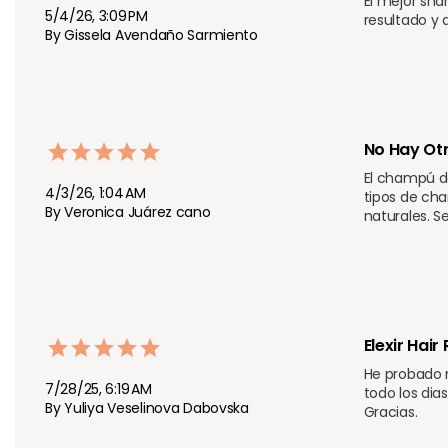
El mejor sha
5/4/26, 3:09 PM
resultado y 
By Gissela Avendaño Sarmiento
No Hay Otr
El champú de
4/3/26, 1:04 AM
tipos de cha
By Veronica Juárez cano
naturales. S
Elexir Hai
He probado 
7/28/25, 6:19 AM
todo los dia
By Yuliya Veselinova Dabovska
Gracias.