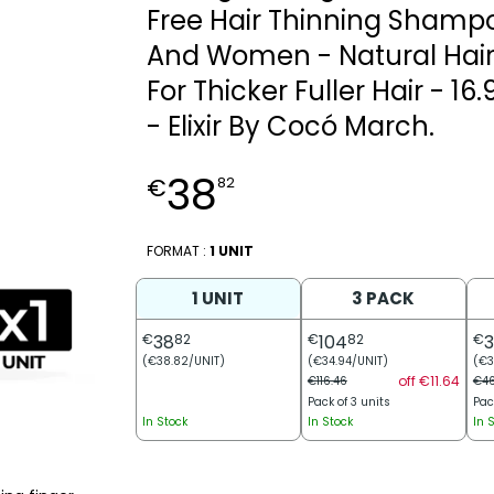
Free Hair Thinning Shamp
And Women - Natural Hair
For Thicker Fuller Hair - 16.
- Elixir By Cocó March.
38
€
82
FORMAT :
1 UNIT
1 UNIT
3 PACK
€
38
82
€
104
82
€
(€38.82/UNIT)
(€34.94/UNIT)
(€3
off €11.64
€116.46
€46
Pack of 3 units
Pac
In Stock
In Stock
In 