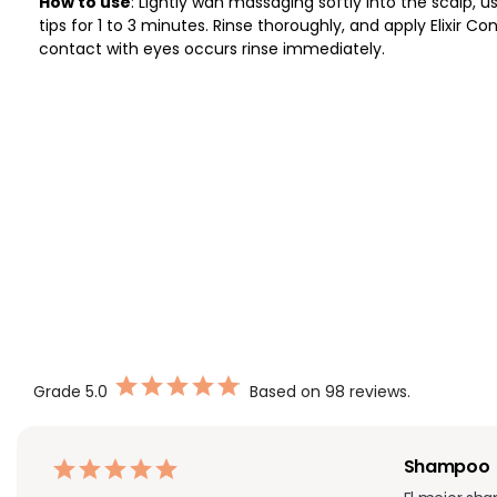
How to use
: Lightly wah massaging softly into the scalp, us
tips for 1 to 3 minutes. Rinse thoroughly, and apply Elixir Cond
contact with eyes occurs rinse immediately.
Grade
5.0
Based on 98 reviews.
Shampoo  