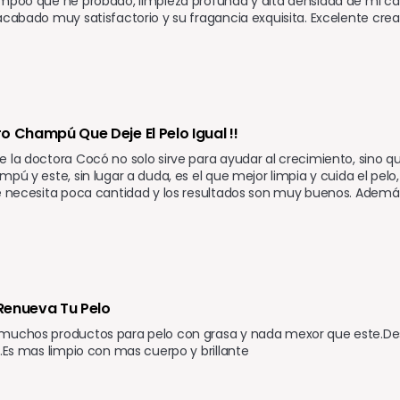
mpoo que he probado, limpieza profunda y alta densidad de mi cabel
acabado muy satisfactorio y su fragancia exquisita. Excelente crea
o Champú Que Deje El Pelo Igual !!
 la doctora Cocó no solo sirve para ayudar al crecimiento, sino q
mpú y este, sin lugar a duda, es el que mejor limpia y cuida el pelo
e necesita poca cantidad y los resultados son muy buenos. Además, 
r Renueva Tu Pelo
muchos productos para pelo con grasa y nada mexor que este.Desde
s.Es mas limpio con mas cuerpo y brillante
