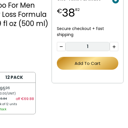
oo For Men
38
€
82
 Loss Formula
9 fl oz (500 ml)
Secure checkout + fast
shipping
Add To Cart
12 PACK
395
96
3.00/UNIT)
off €69.88
5.84
k of 12 units
Stock