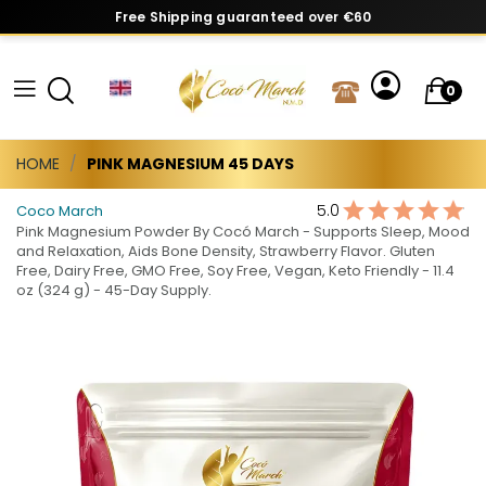
Free Shipping guaranteed over €60
0
HOME
PINK MAGNESIUM 45 DAYS
5.0
Coco March
Pink Magnesium Powder By Cocó March - Supports Sleep, Mood
and Relaxation, Aids Bone Density, Strawberry Flavor. Gluten
Free, Dairy Free, GMO Free, Soy Free, Vegan, Keto Friendly - 11.4
oz (324 g) - 45-Day Supply.