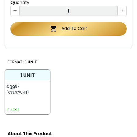
Quantity

Add To Cart
FORMAT :
1 UNIT
1 UNIT
€
39
97
(€39.97/UNIT)
In Stock
About This Product