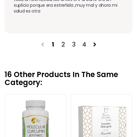
suplicio porque era estreñida ,muy mal y ahora mi 
salud es otra 
1
2
3
4
chevron_left
chevron_right
16 Other Products In The Same
Category: