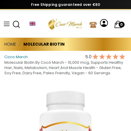
Free Shipping guaranteed over €60
0
HOME
MOLECULAR BIOTIN
5.0
Coco March
Molecular Biotin By Cocó March - 10,000 mcg, Supports Healthy
Hair, Nails, Metabolism, Heart And Muscle Health - Gluten Free,
Soy Free, Dairy Free, Paleo Friendly, Vegan - 60 Servings.