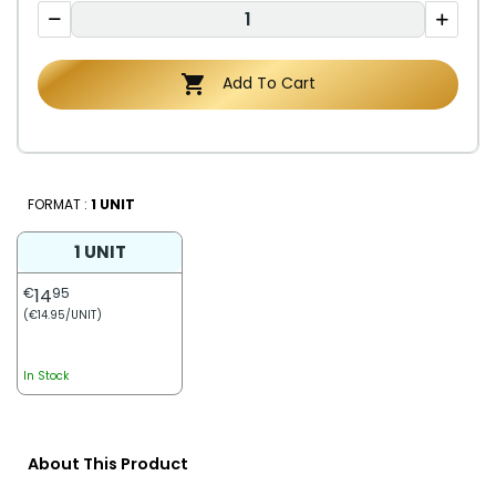

Add To Cart
FORMAT :
1 UNIT
1 UNIT
€
14
95
(€14.95/UNIT)
In Stock
About This Product