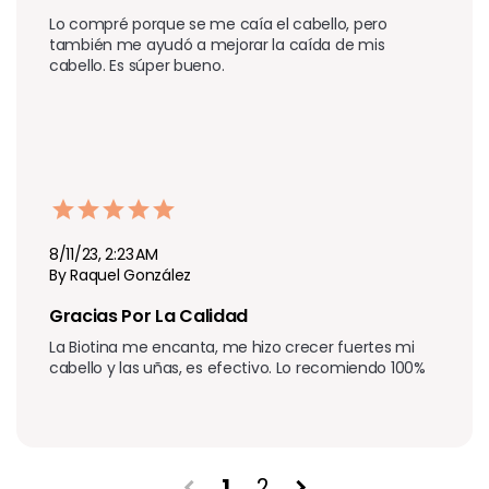
Lo compré porque se me caía el cabello, pero 
también me ayudó a mejorar la caída de mis 
cabello. Es súper bueno.
8/11/23, 2:23 AM
By Raquel González
Gracias Por La Calidad
La Biotina me encanta, me hizo crecer fuertes mi 
cabello y las uñas, es efectivo. Lo recomiendo 100%
1
2
chevron_left
chevron_right