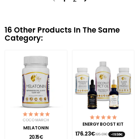
16 Other Products In The Same
Category:
COCÓ MARCH
ENERGY BOOST KIT
MELATONIN
176.23€
195.81€
-19.58€
20.15€