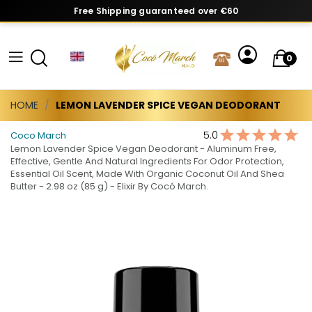
Free Shipping guaranteed over €60
0
HOME
LEMON LAVENDER SPICE VEGAN DEODORANT
5.0
Coco March
Lemon Lavender Spice Vegan Deodorant - Aluminum Free,
Effective, Gentle And Natural Ingredients For Odor Protection,
Essential Oil Scent, Made With Organic Coconut Oil And Shea
Butter - 2.98 oz (85 g) - Elixir By Cocó March.