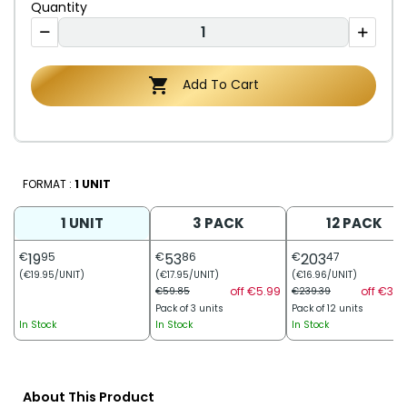
Quantity

Add To Cart
FORMAT :
1 UNIT
1 UNIT
3 PACK
12 PACK
€
19
95
€
53
86
€
203
47
(€19.95/UNIT)
(€17.95/UNIT)
(€16.96/UNIT)
off €5.99
off €35.
€59.85
€239.39
Pack of 3 units
Pack of 12 units
In Stock
In Stock
In Stock
About This Product