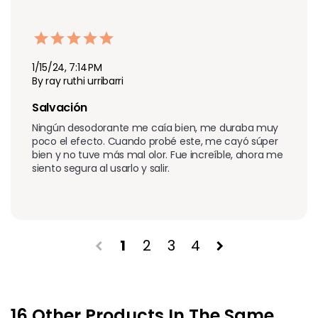
1/15/24, 7:14 PM
By ray ruthi urribarri
Salvación 
Ningún desodorante me caía bien, me duraba muy 
poco el efecto. Cuando probé este, me cayó súper 
bien y no tuve más mal olor. Fue increíble, ahora me 
siento segura al usarlo y salir.
1
2
3
4
chevron_left
chevron_right
16 Other Products In The Same