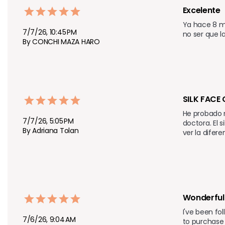
Excelente 
Ya hace 8 m
7/7/26, 10:45 PM
no ser que la
By CONCHI MAZA HARO
SILK FACE
He probado 
7/7/26, 5:05 PM
doctora. El 
By Adriana Tolan
ver la difer
Wonderful 
I've been fo
7/6/26, 9:04 AM
to purchase 