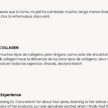
eses que lo tomo, mi piel ha cambiado mucho, tengo menos líneas
 Dra. lo reformulara, claro está.
 COLLAGEN
muchos tipos de colágeno, pero ninguno como este. Me encantan 
silk collagen hace la diferencia de los otros tipos de colágeno. Ll
encia en todos los aspectos. Gracias, doctora March.
Experience 
llowing Dr. Coco March for about four years, listening to her advice 
any of her products, so I was genuinely excited when I finally had t