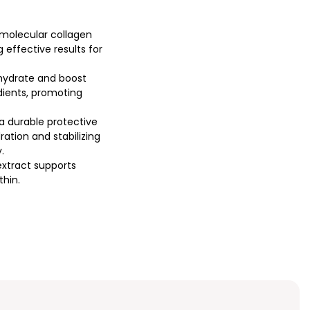
 molecular collagen
effective results for
s hydrate and boost
edients, promoting
 a durable protective
ration and stabilizing
.
extract supports
thin.