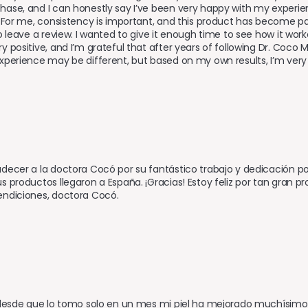
ase, and I can honestly say I’ve been very happy with my experience.
. For me, consistency is important, and this product has become part
to leave a review. I wanted to give it enough time to see how it wo
y positive, and I’m grateful that after years of following Dr. Coco M
xperience may be different, but based on my own results, I’m very s
decer a la doctora Cocó por su fantástico trabajo y dedicación po
s productos llegaron a España. ¡Gracias! Estoy feliz por tan gran p
endiciones, doctora Cocó.
 desde que lo tomo solo en un mes mi piel ha mejorado muchísimo y