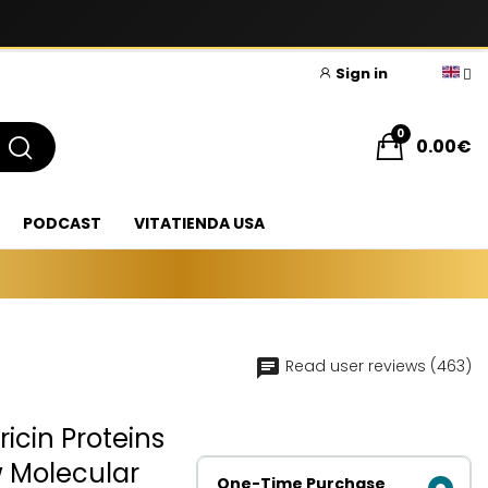
Sign in
0
0.00€
PODCAST
VITATIENDA USA
Read user reviews (463)
ricin Proteins
w Molecular
One-Time Purchase