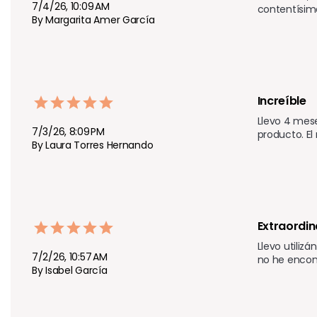
7/4/26, 10:09 AM
contentísima
By Margarita Amer García
Increíble 
Llevo 4 mese
7/3/26, 8:09 PM
producto. E
By Laura Torres Hernando
Extraordin
Llevo utiliz
7/2/26, 10:57 AM
no he encon
By Isabel García