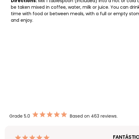
Directions:
Mix 1 tablespoon (included) into a hot or cold d
be taken mixed in coffee, water, milk or juice. You can drink
time with food or between meals, with a full or empty stom
and enjoy.
Grade
5.0
Based on 463 reviews.
FANTÁSTIC