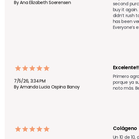
By Ana Elizabeth Soerensen
second purch
buy it again
didn’t rush 
has been ver
Everyone’s e
Excelente!!
Primero agra
7/5/26, 3:34 PM
porque ya su
By Amanda Lucia Ospina Banoy
noto más. B
Colágeno
Un 10 de 10,