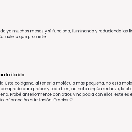
ndo ya muchos meses y sí funciona, iluminando y reduciendo las lín
 Cumple lo que promete.
n Irritable
ia: Este colágeno, al tener la molécula más pequeña, no está mole
 comprado para probar y todo bien, no noto ningún rechazo, lo ab
na. Probé anteriormente con otros y no podía con ellos, este es e
in inflamación ni irritación. Gracias.♡