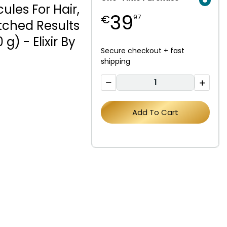
les For Hair,
39
€
97
tched Results
 g) - Elixir By
Secure checkout + fast
shipping
Add To Cart