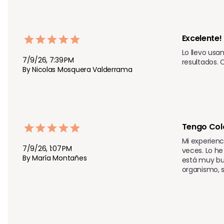
Excelente!
Lo llevo usa
7/9/26, 7:39 PM
resultados.
By Nicolas Mosquera Valderrama
Tengo Colo
Mi experienc
7/9/26, 1:07 PM
veces. Lo he
By María Montañes
está muy bue
organismo, s