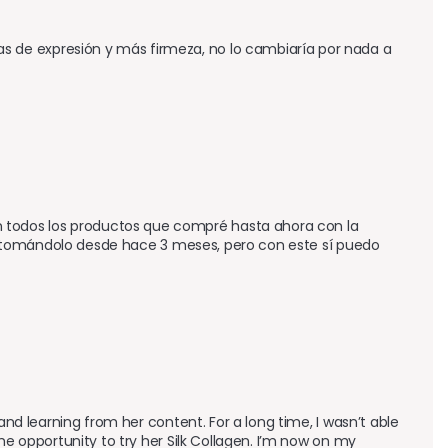
 de expresión y más firmeza, no lo cambiaría por nada a 
todos los productos que compré hasta ahora con la 
evo tomándolo desde hace 3 meses, pero con este sí puedo 
and learning from her content. For a long time, I wasn’t able 
he opportunity to try her Silk Collagen. I’m now on my 