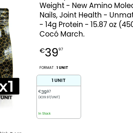
Weight - New Amino Molecu
Nails, Joint Health - Unma
- 14g Protein - 15.87 oz (450
Cocó March.
39
€
97
FORMAT :
1 UNIT
1 UNIT
€
39
97
(€39.97/UNIT)
In Stock