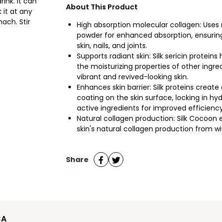
rink. It can
About This Product
 it at any
ach. Stir
High absorption molecular collagen: Uses
powder for enhanced absorption, ensuring 
skin, nails, and joints.
Supports radiant skin: Silk sericin protein
the moisturizing properties of other ingr
vibrant and revived-looking skin.
Enhances skin barrier: Silk proteins create
coating on the skin surface, locking in hyd
active ingredients for improved efficiency
Natural collagen production: Silk Cocoon 
skin's natural collagen production from wi
Share
A 