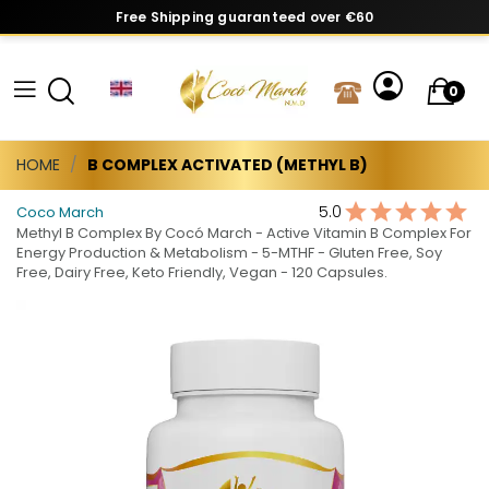
Free Shipping guaranteed over €60
0
HOME
B COMPLEX ACTIVATED (METHYL B)
5.0
Coco March
Methyl B Complex By Cocó March - Active Vitamin B Complex For
Energy Production & Metabolism - 5-MTHF - Gluten Free, Soy
Free, Dairy Free, Keto Friendly, Vegan - 120 Capsules.