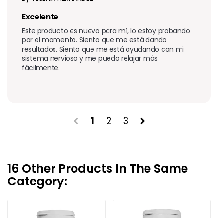
Excelente
Este producto es nuevo para mí, lo estoy probando 
por el momento. Siento que me está dando 
resultados. Siento que me está ayudando con mi 
sistema nervioso y me puedo relajar más 
fácilmente.
1
2
3
chevron_left
chevron_right
16 Other Products In The Same
Category: