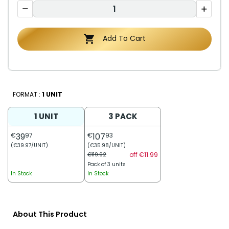

Add To Cart
FORMAT :
1 UNIT
1 UNIT
3 PACK
€
39
97
€
107
93
(€39.97/UNIT)
(€35.98/UNIT)
off €11.99
€119.92
Pack of 3 units
In Stock
In Stock
About This Product