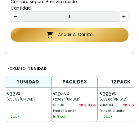
Compra segura + envío rápido
Cantidad

Añadir Al Carrito
FORMATO :
1 UNIDAD
1 UNIDAD
PACK DE 3
12 PACK
€
38
82
€
104
82
€
395
96
(€38.82/UNIDAD)
(€34.94/UNIDAD)
(€33.00/UNIDAD)
off €11.64
off €69.
€116.46
€465.84
Pack of 3 units
Pack of 12 units
In Stock
In Stock
In Stock