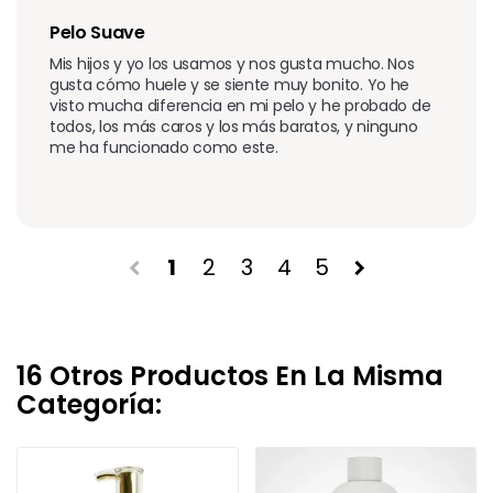
Pelo Suave
Mis hijos y yo los usamos y nos gusta mucho. Nos 
gusta cómo huele y se siente muy bonito. Yo he 
visto mucha diferencia en mi pelo y he probado de 
todos, los más caros y los más baratos, y ninguno 
me ha funcionado como este.
1
2
3
4
5
chevron_left
chevron_right
16 Otros Productos En La Misma
Categoría: