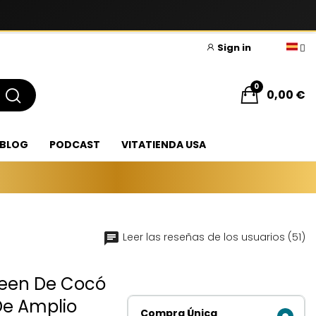
Sign in
0
0,00 €
BLOG
PODCAST
VITATIENDA USA
Leer las reseñas de los usuarios (51)
creen De Cocó
De Amplio
Compra Única