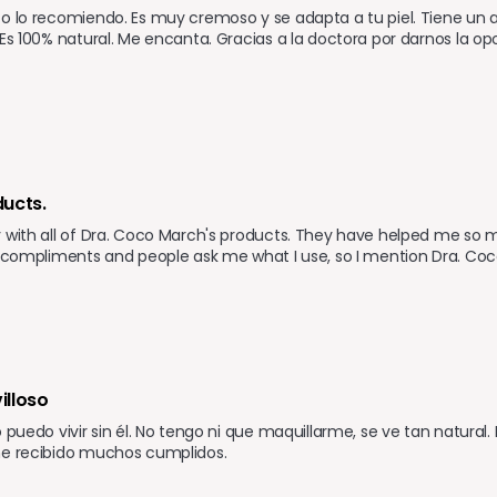
o lo recomiendo. Es muy cremoso y se adapta a tu piel. Tiene un ar
 Es 100% natural. Me encanta. Gracias a la doctora por darnos la o
ucts.
 with all of Dra. Coco March's products. They have helped me so m
e compliments and people ask me what I use, so I mention Dra. Coco
illoso
o puedo vivir sin él. No tengo ni que maquillarme, se ve tan natural
he recibido muchos cumplidos.