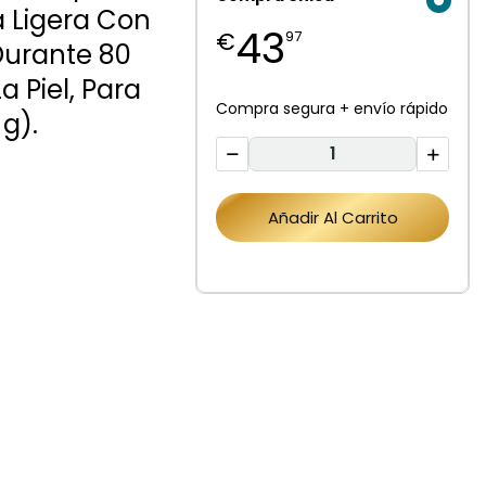
a Ligera Con
43
€
97
Durante 80
a Piel, Para
Compra segura + envío rápido
 g).
Añadir Al Carrito