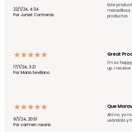
Este product
22/1/24, 4:34
maravillosa.
Por Juniet Contreras
productos.
Great Prod
I'm so happy
17/1/24, 3:21
up. I receiv
Por Maria Sevillano
Que Marav
Ahí no, yo n
9/1/24, 20:51
usándolo y 
Por carmen rosario