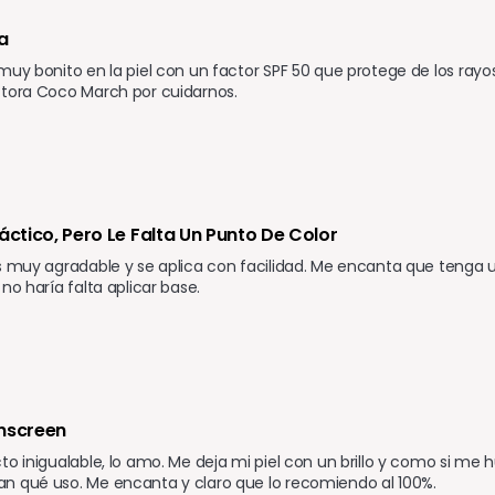
a
muy bonito en la piel con un factor SPF 50 que protege de los rayos u
ctora Coco March por cuidarnos. 
ráctico, Pero Le Falta Un Punto De Color
s muy agradable y se aplica con facilidad. Me encanta que tenga un
no haría falta aplicar base.
nscreen 
to inigualable, lo amo. Me deja mi piel con un brillo y como si me
n qué uso. Me encanta y claro que lo recomiendo al 100%.