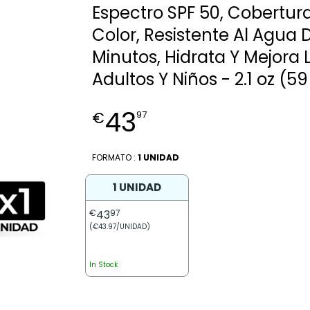
Espectro SPF 50, Cobertur
Color, Resistente Al Agua 
Minutos, Hidrata Y Mejora L
Adultos Y Niños - 2.1 oz (59
43
€
97
FORMATO :
1 UNIDAD
1 UNIDAD
€
43
97
(€43.97/UNIDAD)
In Stock