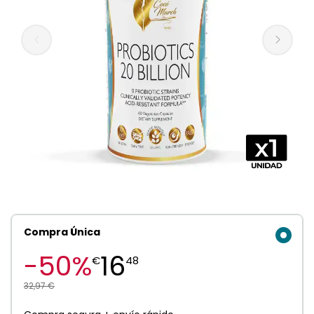
Compra Única
-50%
16
€
48
32,97 €