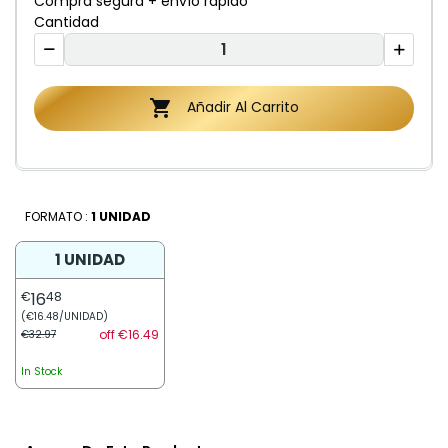
Compra segura + envío rápido
Cantidad

Añadir Al Carrito
FORMATO :
1 UNIDAD
1 UNIDAD
€
16
48
(€16.48/UNIDAD)
off €16.49
€32.97
In Stock