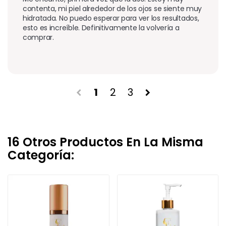
contenta, mi piel alrededor de los ojos se siente muy 
hidratada. No puedo esperar para ver los resultados, 
esto es increíble. Definitivamente la volvería a 
comprar.
1
2
3
chevron_left
chevron_right
16 Otros Productos En La Misma
Categoría: