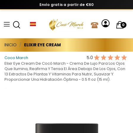
Envío gratis a partir de €60
0
INICIO
ELIXIR EYE CREAM
5.0
Coco March
Elixir Eye Cream De Cocó March - Crema De Lujo Para Los Ojos
Que Ilumina, Reafirma Y Tensa El Área Debajo De Los Ojos, Con
13 Extractos De Plantas Y Vitaminas Para Nutrir, Suavizar Y
Proporcionar Una Hidratación Óptima - 0.5 fl oz (15 ml).