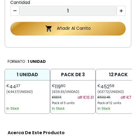
Cantidad

Añadir Al Carrito
FORMATO :
1 UNIDAD
1 UNIDAD
PACK DE 3
12 PACK
€
44
37
€
119
80
€
452
58
(€44.37/UNIDAD)
(€39.93/UNIDAD)
(€37.72/UNIDAD)
off €13.31
off €79.
€133.11
€532.45
Pack of 3 units
Pack of 12 units
In Stock
In Stock
In Stock
Acerca De Este Producto