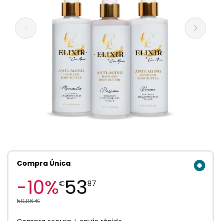
Compra Única
-10%
53
€
87
59,86 €