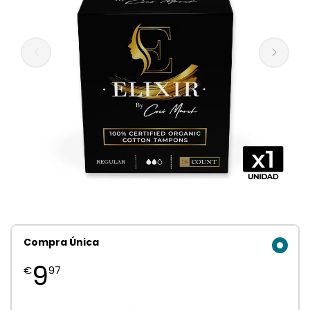
Compra Única
9
€
97