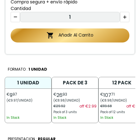
Compra segura + envío rápido
Cantidad

Añadir Al Carrito
FORMATO :
1 UNIDAD
1 UNIDAD
PACK DE 3
12 PACK
€
9
97
€
26
93
€
107
71
(€9.97/UNIDAD)
(€8.98/UNIDAD)
(€8.98/UNIDAD)
off €2.99
off €11.
€29.92
€119.68
Pack of 3 units
Pack of 12 units
In Stock
In Stock
In Stock
PRESENTACION :
REGULAR