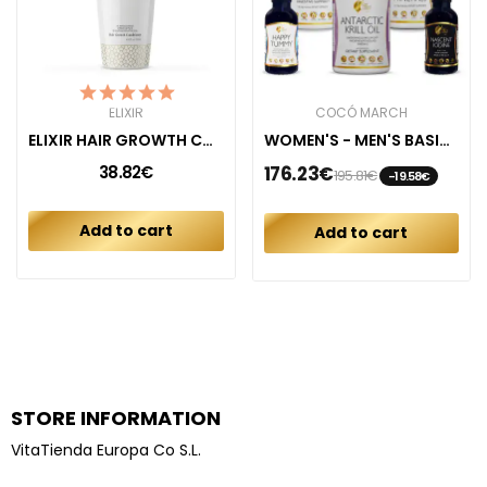
ELIXIR
COCÓ MARCH
ELIXIR HAIR GROWTH CONDITIONER
WOMEN'S - MEN'S BASIC KIT
38.82€
176.23€
195.81€
-19.58€
Add to cart
Add to cart
STORE INFORMATION
VitaTienda Europa Co S.L.