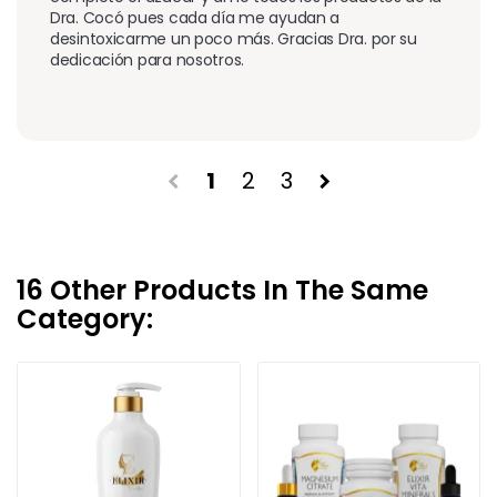
Dra. Cocó pues cada día me ayudan a 
desintoxicarme un poco más. Gracias Dra. por su 
dedicación para nosotros.
1
2
3
chevron_left
chevron_right
16 Other Products In The Same
Category: