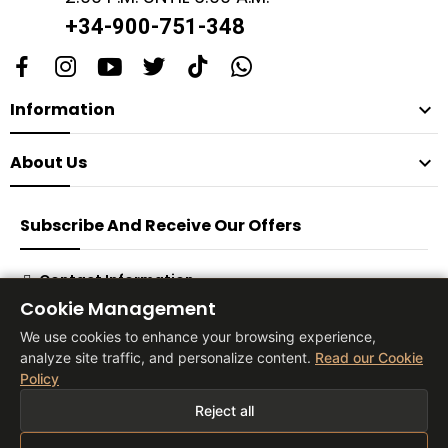
+34-900-751-348
Information

About Us

Subscribe And Receive Our Offers
Contact Information
Cookie Management
Subscribe
We use cookies to enhance your browsing experience,
analyze site traffic, and personalize content.
Read our Cookie
Policy
® 2026 Vita Tienda Europa Co, S.L
Reject all