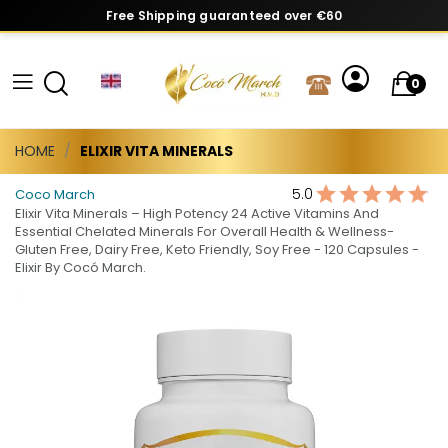
Free Shipping guaranteed over €60
0
HOME
ELIXIR VITA MINERALS
5.0
Coco March
Elixir Vita Minerals – High Potency 24 Active Vitamins And
Essential Chelated Minerals For Overall Health & Wellness-
Gluten Free, Dairy Free, Keto Friendly, Soy Free - 120 Capsules -
Elixir By Cocó March.