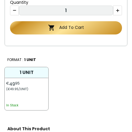
Quantity

Add To Cart
FORMAT :
1 UNIT
1 UNIT
€
49
95
(€49.95/UNIT)
In Stock
About This Product