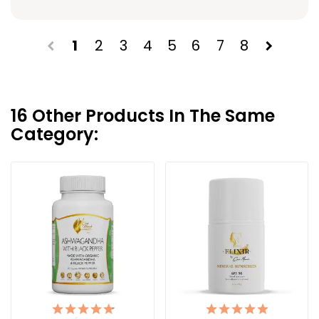
1
2
3
4
5
6
7
8
chevron_left
chevron_right
16 Other Products In The Same
Category: