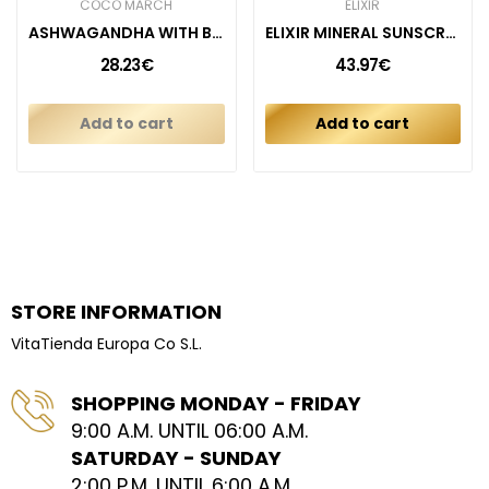
COCÓ MARCH
ELIXIR
ASHWAGANDHA WITH BLACK PEPPER
ELIXIR MINERAL SUNSCREEN
28.23€
43.97€
Add to cart
Add to cart
STORE INFORMATION
VitaTienda Europa Co S.L.
SHOPPING MONDAY - FRIDAY
9:00 A.M. UNTIL 06:00 A.M.
SATURDAY - SUNDAY
2:00 P.M. UNTIL 6:00 A.M.