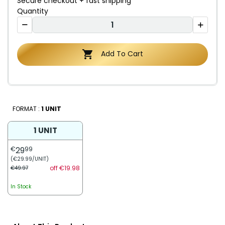
Secure checkout + fast shipping
Quantity

Add To Cart
FORMAT :
1 UNIT
1 UNIT
€
29
99
(€29.99/UNIT)
off €19.98
€49.97
In Stock