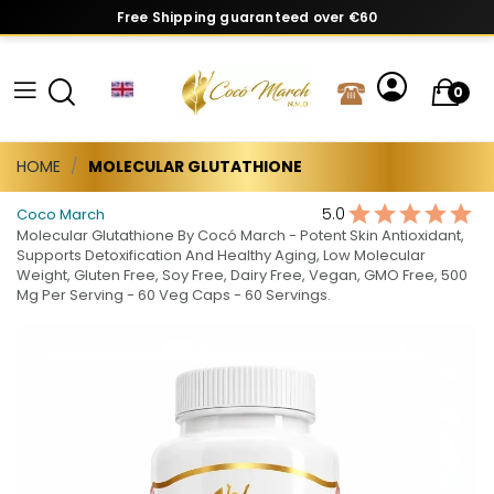
Free Shipping guaranteed over €60
0
HOME
MOLECULAR GLUTATHIONE
5.0
Coco March
Molecular Glutathione By Cocó March - Potent Skin Antioxidant,
Supports Detoxification And Healthy Aging, Low Molecular
Weight, Gluten Free, Soy Free, Dairy Free, Vegan, GMO Free, 500
Mg Per Serving - 60 Veg Caps - 60 Servings.