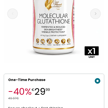
One-Time Purchase
-40%
29
€
99
49.97€