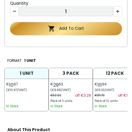
Quantity

Add To Cart
FORMAT :
1 UNIT
1 UNIT
3 PACK
12 PACK
€
10
97
€
29
63
€
111
94
(€10.97/UNIT)
(€9.88/UNIT)
(€9.33/UNIT)
off €3.29
off €19.
€32.92
€131.70
Pack of 3 units
Pack of 12 units
In Stock
In Stock
In Stock
About This Product