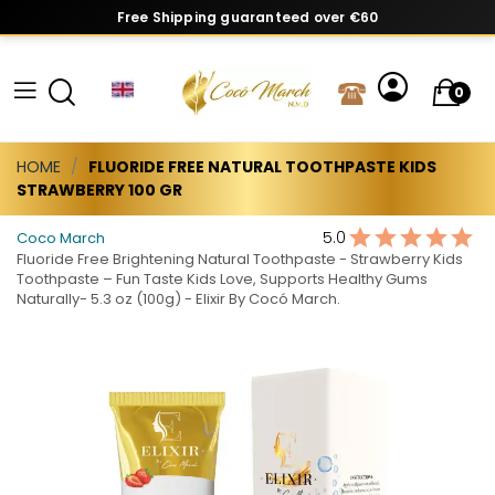
Free Shipping guaranteed over €60
0
HOME
FLUORIDE FREE NATURAL TOOTHPASTE KIDS
STRAWBERRY 100 GR
5.0
Coco March
Fluoride Free Brightening Natural Toothpaste - Strawberry Kids
Toothpaste – Fun Taste Kids Love, Supports Healthy Gums
Naturally- 5.3 oz (100g) - Elixir By Cocó March.