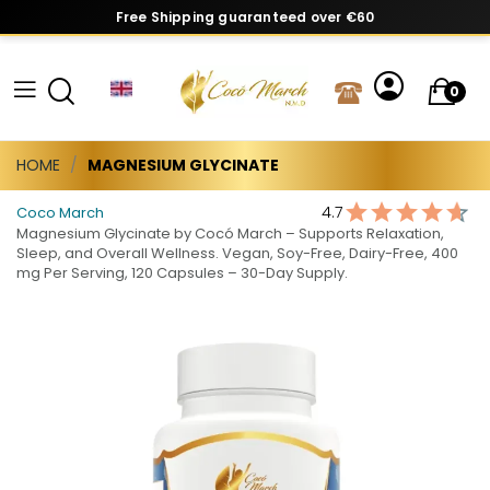
Free Shipping guaranteed over €60
0
HOME
MAGNESIUM GLYCINATE
4.7
Coco March
Magnesium Glycinate by Cocó March – Supports Relaxation,
Sleep, and Overall Wellness. Vegan, Soy-Free, Dairy-Free, 400
mg Per Serving, 120 Capsules – 30-Day Supply.