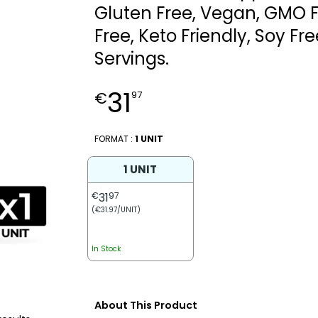
Gluten Free, Vegan, GMO F
Free, Keto Friendly, Soy Fre
Servings.
31
€
97
FORMAT :
1 UNIT
1 UNIT
€
31
97
(€31.97/UNIT)
In Stock
About This Product