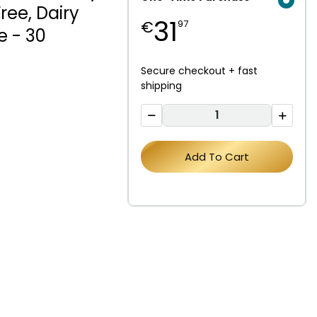
ree, Dairy
31
€
97
e - 30
Secure checkout + fast
shipping
Add To Cart