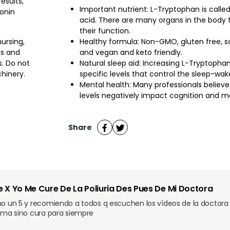
esults,
Important nutrient: L-Tryptophan is calle
onin
acid. There are many organs in the body th
their function.
Healthy formula: Non-GMO, gluten free, soy
nursing,
and vegan and keto friendly.
Is and
Natural sleep aid: Increasing L-Tryptoph
s. Do not
specific levels that control the sleep-wak
hinery.
Mental health: Many professionals believ
levels negatively impact cognition and 
Share
te X Yo Me Cure De La Poliuria Des Pues De Mi Doctora 
o un 5 y recomiendo a todos q escuchen los vídeos de la doctora 
lma sino cura para siempre 