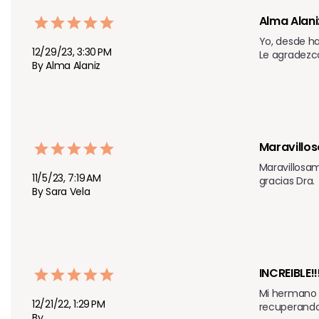
Alma Alani
Yo, desde ha
12/29/23, 3:30 PM
Le agradezc
By Alma Alaniz
Maravillos
Maravillosa
11/5/23, 7:19 AM
gracias Dra. 
By Sara­ Vela
INCREIBLE!!
Mi hermano 
12/21/22, 1:29 PM
recuperando
By