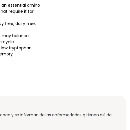
d an essential amino
at require it for
 free, dairy free,
an may balance
e cycle.
e low tryptophan
memory.
coco y se informan de las enfermedades q tienen así de 