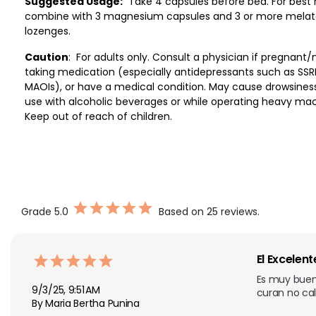
Suggested Usage:
Take 4 capsules before bed. For best r
combine with 3 magnesium capsules and 3 or more melat
lozenges.
Caution
: For adults only. Consult a physician if pregnant/
taking medication (especially antidepressants such as SSR
MAOIs), or have a medical condition. May cause drowsines
use with alcoholic beverages or while operating heavy mac
Keep out of reach of children.
Grade
5.0
Based on 25 reviews.
El Excelen
Es muy buen
9/3/25, 9:51 AM
curan no ca
By Maria Bertha Punina