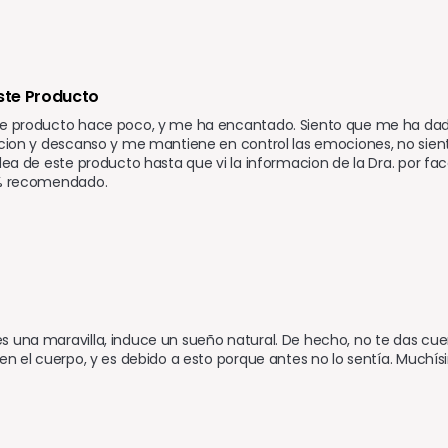
Este Producto 
te producto hace poco, y me ha encantado. Siento que me ha dado
acion y descanso y me mantiene en control las emociones, no siento
idea de este producto hasta que vi la informacion de la Dra. por f
0% recomendado.
 una maravilla, induce un sueño natural. De hecho, no te das cue
 en el cuerpo, y es debido a esto porque antes no lo sentía. Muchís