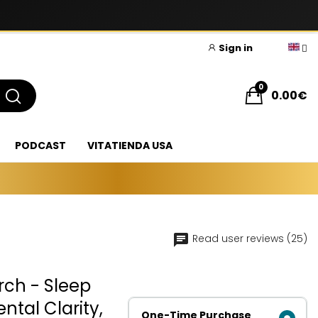
Sign in
0
0.00€
PODCAST
VITATIENDA USA
Read user reviews (25)
ch - Sleep
tal Clarity,
One-Time Purchase