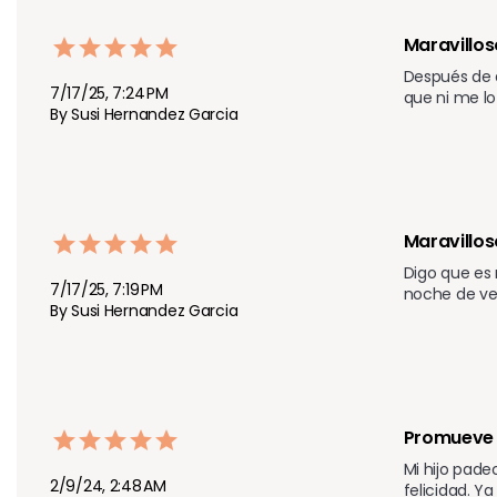
Maravillos
Después de q
7/17/25, 7:24 PM
que ni me lo
By Susi Hernandez Garcia
Maravillos
Digo que es 
7/17/25, 7:19 PM
noche de ve
By Susi Hernandez Garcia
Promueve 
Mi hijo pade
2/9/24, 2:48 AM
felicidad. Y