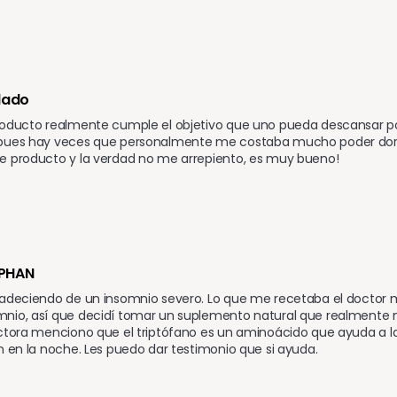
ado 
roducto realmente cumple el objetivo que uno pueda descansar por
pues hay veces que personalmente me costaba mucho poder dormi
e producto y la verdad no me arrepiento, es muy bueno!
OPHAN
padeciendo de un insomnio severo. Lo que me recetaba el doctor m
nio, así que decidí tomar un suplemento natural que realmente me
ctora menciono que el triptófano es un aminoácido que ayuda a la
n en la noche. Les puedo dar testimonio que si ayuda. 