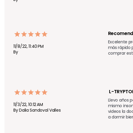
Recomend
Excelente p
11/8/22, 11:40 PM
más rápido 
By
comprar est
 L-TRYPT
Llevo años 
11/3/22, 10:12 AM
mismo insom
By Dalia Sandoval Valles
videos la do
a dormir bie