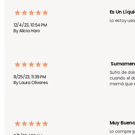
Es Un Líqu
Lo estoy us
12/4/23, 10:54 PM
By Alicia Haro
 Sumament
Sufro de do
8/25/23, 11:39 PM
cuando el d
By Laura Olivares
mamá que es 
Muy Bueno
Lo compre p