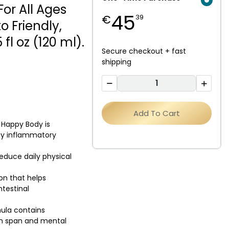
For All Ages
45
€
39
o Friendly,
fl oz (120 ml).
Secure checkout + fast
shipping
Add To Cart
 Happy Body is
hy inflammatory
reduce daily physical
ion that helps
ntestinal
ula contains
on span and mental