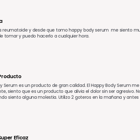
a
is reumatoide y desde que tomo happy body serum  me siento much
l de tomar y puedo hacerlo a cualquier hora.
Producto 
y Serum es un producto de gran calidad. El Happy Body Serum me 
te, siento que es un producto que alivia el dolor sin ser agresivo. N
do siento alguna molestia. Utilizo 2 goteros en la mañana y antes
uper Eficaz 