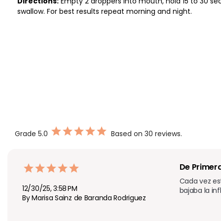
Directions:
Empty 2 droppers into mouth, hold 15 to 30 s
swallow. For best results repeat morning and night.
Grade
5.0
Based on 30 reviews.
De Primer
Cada vez es
12/30/25, 3:58 PM
bajaba la in
By Marisa Sainz de Baranda Rodriguez