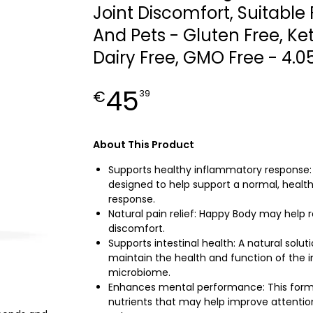
Joint Discomfort, Suitable 
And Pets - Gluten Free, Ket
Dairy Free, GMO Free - 4.05 
45
€
39
About This Product
Supports healthy inflammatory response:
designed to help support a normal, healt
response.
Natural pain relief: Happy Body may help 
discomfort.
Supports intestinal health: A natural solut
maintain the health and function of the i
microbiome.
Enhances mental performance: This form
nutrients that may help improve attenti