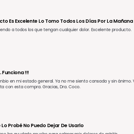
cto Es Excelente Lo Tomo Todos Los Días Por La Mañana
endo a todos los que tengan cualquier dolor. Excelente producto.
 Funciona !!!
mbio en mi estado general. Ya no me siento cansada y sin ánimo.
a con esta compra. Gracias, Dra. Coco.
Lo Probé No Puedo Dejar De Usarlo 
me ha ayudado mucho para calmar mis dolores de artritis.