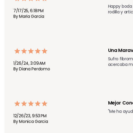
Happy boda 
7/17/25, 6:18 PM
rodilla y art
By Maria Garcia
Una Maravi
Sufro fibrom
1/26/24, 3:09 AM
acercaba mi 
By Diana Perdomo
Mejor Con
"Me ha ayud
12/26/23, 9:53 PM
By Monica Garcia