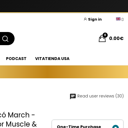
Sign in
0
0.00€
PODCAST
VITATIENDA USA
Read user reviews (30)
ó March -
or Muscle &
One-Time Purchase