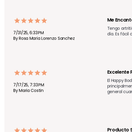
Me Encant
Tengo artrit
7/31/25, 6:33 PM
día. Es fáci
By Rosa Maria Lorenzo Sanchez
Excelente 
El Happy Bod
7/17/25, 7:33 PM
principalmen
By Maria Costin
general cuan
Producto S