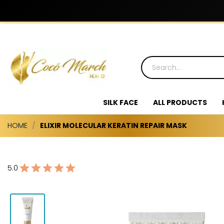
SILK FACE
ALL PRODUCTS
HOME
ELIXIR MOLECULAR KERATIN REPAIR MASK
5.0