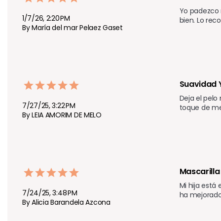
Yo padezco 
1/7/26, 2:20 PM
bien. Lo rec
By María del mar Pelaez Gaset
Suavidad 
Deja el pelo
7/27/25, 3:22 PM
toque de me
By LEIA AMORIM DE MELO
Mascarilla
Mi hija está
7/24/25, 3:48 PM
ha mejorad
By Alicia Barandela Azcona