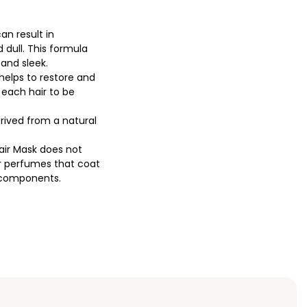
an result in
d dull. This formula
 and sleek.
 helps to restore and
g each hair to be
erived from a natural
pair Mask does not
r perfumes that coat
al components.