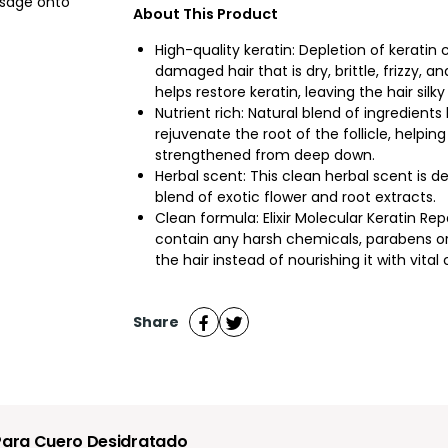
ssage onto
About This Product
High-quality keratin: Depletion of keratin c
damaged hair that is dry, brittle, frizzy, an
helps restore keratin, leaving the hair silky
Nutrient rich: Natural blend of ingredients
rejuvenate the root of the follicle, helpin
strengthened from deep down.
Herbal scent: This clean herbal scent is d
blend of exotic flower and root extracts.
Clean formula: Elixir Molecular Keratin Re
contain any harsh chemicals, parabens o
the hair instead of nourishing it with vit
Share
 Para Cuero Desidratado