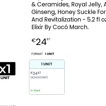
& Ceramides, Royal Jelly, 
Ginseng, Honey Suckle For
And Revitalization - 5.2 fl o
Elixir By Cocó March.
24
€
97
FORMAT :
1 UNIT
1 UNIT
€
24
97
(€24.97/UNIT)
In Stock