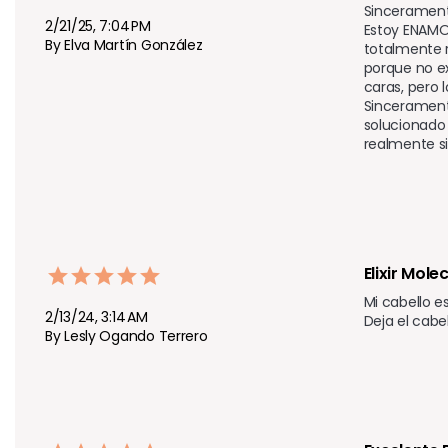
Sinceramente
2/21/25, 7:04 PM
Estoy ENAMOR
By Elva Martín González
totalmente r
porque no e
caras, pero 
Sinceramente
solucionado 
realmente si
Elixir Mol
Mi cabello e
2/13/24, 3:14 AM
Deja el cabe
By Lesly Ogando Terrero