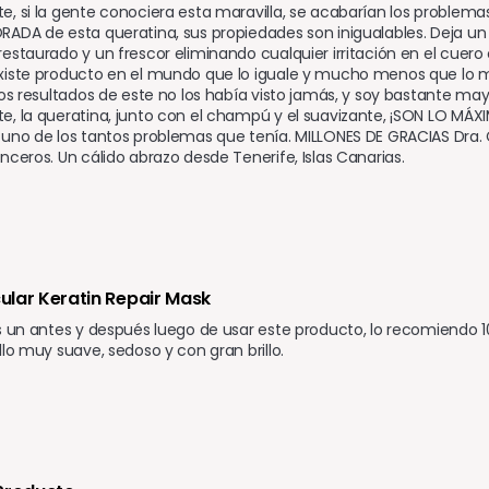
, si la gente conociera esta maravilla, se acabarían los problemas d
ADA de esta queratina, sus propiedades son inigualables. Deja un b
estaurado y un frescor eliminando cualquier irritación en el cuero
xiste producto en el mundo que lo iguale y mucho menos que lo m
los resultados de este no los había visto jamás, y soy bastante ma
, la queratina, junto con el champú y el suavizante, ¡SON LO MÁXI
uno de los tantos problemas que tenía. MILLONES DE GRACIAS Dra. Co
nceros. Un cálido abrazo desde Tenerife, Islas Canarias.
ecular Keratin Repair Mask
s un antes y después luego de usar este producto, lo recomiendo 10
llo muy suave, sedoso y con gran brillo.