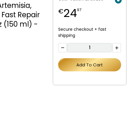
Artemisia,
24
€
97
 Fast Repair
z (150 ml) -
Secure checkout + fast
shipping
Add To Cart