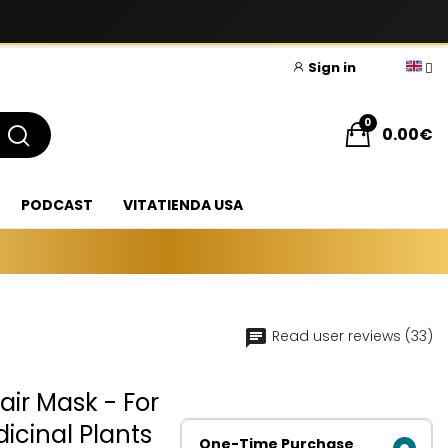
Sign in
0
0.00€
PODCAST
VITATIENDA USA
Read user reviews (33)
air Mask - For
icinal Plants
One-Time Purchase