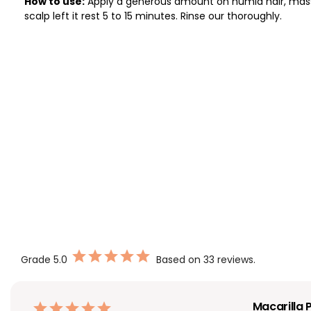
How to use:
Apply a generous amount on humid hair, ma
scalp left it rest 5 to 15 minutes. Rinse our thoroughly.
Grade
5.0
Based on 33 reviews.
Macarilla