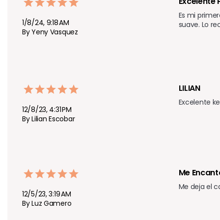
Excelente 
Es mi primer
1/8/24, 9:18 AM
suave. Lo re
By Yeny Vasquez
LILIAN
Excelente ke
12/8/23, 4:31 PM
By Lilian Escobar
Me Encant
Me deja el c
12/5/23, 3:19 AM
By Luz Gamero