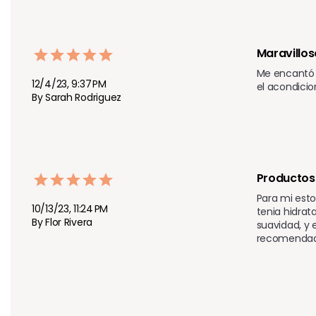
Maravillos
Me encantó c
12/4/23, 9:37 PM
el acondici
By Sarah Rodriguez
Productos 
Para mi esto
10/13/23, 11:24 PM
tenia hidrat
By Flor Rivera
suavidad, y 
recomendad