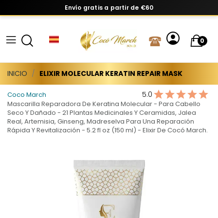
Envío gratis a partir de €60
0
INICIO
ELIXIR MOLECULAR KERATIN REPAIR MASK
5.0
Coco March
Mascarilla Reparadora De Keratina Molecular - Para Cabello
Seco Y Dañado - 21 Plantas Medicinales Y Ceramidas, Jalea
Real, Artemisia, Ginseng, Madreselva Para Una Reparación
Rápida Y Revitalización - 5.2 fl oz (150 ml) - Elixir De Cocó March.