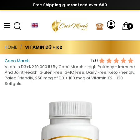
Free Shipping guaranteed over €60
0
HOME
VITAMIN D3 + K2
5.0
Coco March
Vitamin D3+K2 10,000 IU By Cocó March - High Potency - Immune
And Joint Health, Gluten Free, GMO Free, Dairy Free, Keto Friendly,
Paleo Friendly, 250 mcg of D3 + 180 mcg of Vitamin K2 - 120
Softgels.