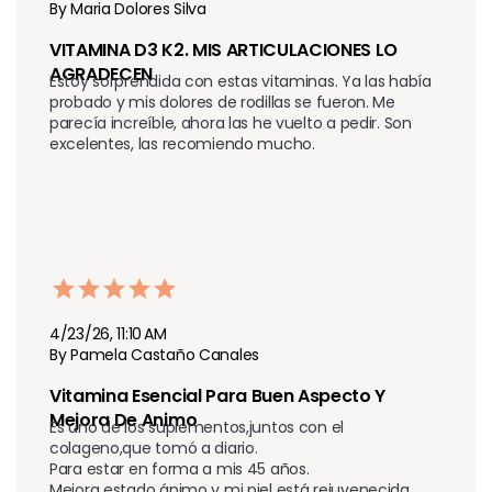
By Maria Dolores Silva
VITAMINA D3 K2. MIS ARTICULACIONES LO 
AGRADECEN 
Estoy sorprendida con estas vitaminas. Ya las había 
probado y mis dolores de rodillas se fueron. Me 
parecía increíble, ahora las he vuelto a pedir. Son 
excelentes, las recomiendo mucho.
4/23/26, 11:10 AM
By Pamela Castaño Canales
Vitamina Esencial Para Buen Aspecto Y 
Mejora De Animo
Es uno de los suplementos,juntos con el 
colageno,que tomó a diario.

Para estar en forma a mis 45 años.

Mejora estado ánimo y mi piel está rejuvenecida.
