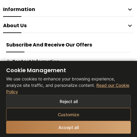
Information

About Us

Subscribe And Receive Our Offers
Contact Information
Cookie Management
Subscribe
We use cookies to enhance your browsing experience,
analyze site traffic, and personalize content.
Read our Cookie
Policy
® 2026 Vita Tienda Europa Co, S.L
Reject all
Customize
Accept all