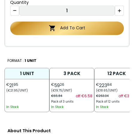
Quantity

Add To Cart
FORMAT :
1 UNIT
1 UNIT
3 PACK
12 PACK
€
21
95
€
59
26
€
223
84
(€21.95/UNIT)
(€19.75/UNIT)
(€18.65/UNIT)
off €6.58
off €39.
€65.84
€263.34
Pack of 3 units
Pack of 12 units
In Stock
In Stock
In Stock
About This Product