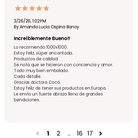
3/26/26, 1:02 PM
By Amanda Lucia Ospina Banoy
Increíblemente Bueno!!
Lo recomiendo 1000x1000.  

Estoy feliz, súper encantada.  

Productos de calidad.  

Se nota que se hicieron con conciencia y amor.  

Todo muy bien embalado.  

Cada detalle.  

Gracias doctora Cocó.  

Estoy feliz de tener sus productos en Europa.  

Le envío un fuerte abrazo lleno de grandes 
bendiciones.
1
2
…
16
17
chevron_left
chevron_right