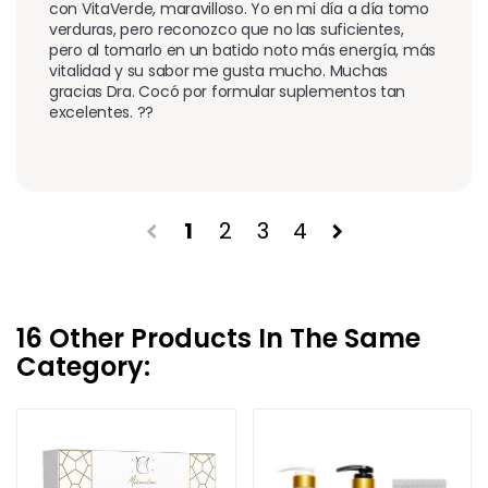
con VitaVerde, maravilloso. Yo en mi día a día tomo 
verduras, pero reconozco que no las suficientes, 
pero al tomarlo en un batido noto más energía, más 
vitalidad y su sabor me gusta mucho. Muchas 
gracias Dra. Cocó por formular suplementos tan 
excelentes. ??
1
2
3
4
chevron_left
chevron_right
16 Other Products In The Same
Category: