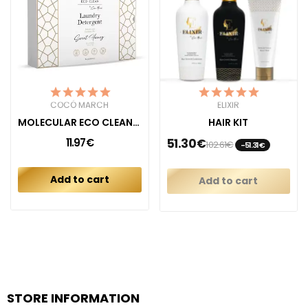
COCÓ MARCH
ELIXIR
MOLECULAR ECO CLEAN DETERGENT SWEET HONEY
HAIR KIT
11.97€
51.30€
102.61€
-51.31€
Add to cart
Add to cart
STORE INFORMATION