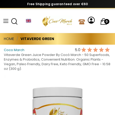
Free Shipping guaranteed over €60
0
HOME
VITAVERDE GREEN
5.0
Coco March
Vitaverde Green Juice Powder By Cocó March - 50 Superfoods,
Enzymes & Probiotics, Convenient Nutrition. Organic Plants -
Vegan, Paleo Friendly, Dairy Free, Keto Friendly, GMO Free - 10.58
oz (300 g).