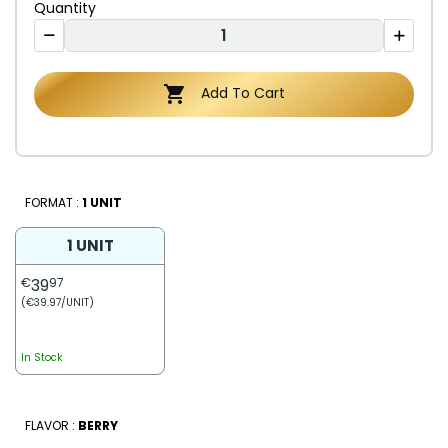
Quantity

Add To Cart
FORMAT :
1 UNIT
1 UNIT
€
39
97
(€39.97/UNIT)
In Stock
FLAVOR :
BERRY