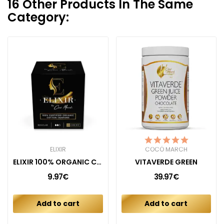
16 Other Products In The Same
Category:
ELIXIR
COCÓ MARCH
ELIXIR 100% ORGANIC COTTON TAMPONS (16CT)
VITAVERDE GREEN
9.97€
39.97€
Add to cart
Add to cart