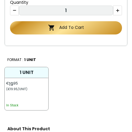
Quantity

Add To Cart
FORMAT :
1 UNIT
1 UNIT
€
19
95
(€19.95/UNIT)
In Stock
About This Product