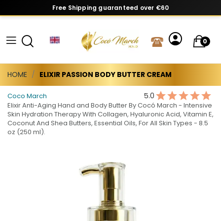
Free Shipping guaranteed over €60
0
HOME
ELIXIR PASSION BODY BUTTER CREAM
5.0
Coco March
Elixir Anti-Aging Hand and Body Butter By Cocó March - Intensive
Skin Hydration Therapy With Collagen, Hyaluronic Acid, Vitamin E,
Coconut And Shea Butters, Essential Oils, For All Skin Types - 8.5
oz (250 ml).