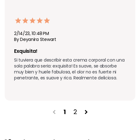
2/14/23, 10:48 PM
By Deyanira Stewart
Exquisita! 
Si tuviera que describir esta crema corporal con una 
sola palabra seria: exquisita! Es suave, se absorbe 
muy bien y huele fabulosa, el olor no es fuerte ni 
penetrante, es suave y rica. Realmente deliciosa. 
1
2
chevron_left
chevron_right