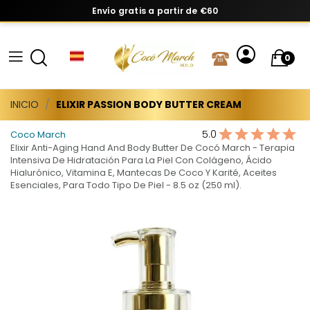
Envío gratis a partir de €60
0
INICIO
ELIXIR PASSION BODY BUTTER CREAM
5.0
Coco March
Elixir Anti-Aging Hand And Body Butter De Cocó March - Terapia
Intensiva De Hidratación Para La Piel Con Colágeno, Ácido
Hialurónico, Vitamina E, Mantecas De Coco Y Karité, Aceites
Esenciales, Para Todo Tipo De Piel - 8.5 oz (250 ml).