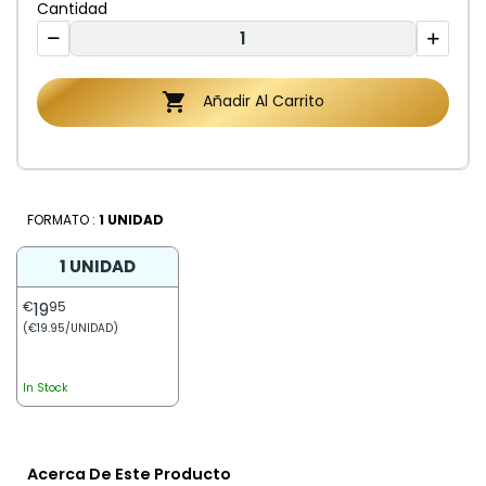
Cantidad

Añadir Al Carrito
FORMATO :
1 UNIDAD
1 UNIDAD
€
19
95
(€19.95/UNIDAD)
In Stock
Acerca De Este Producto