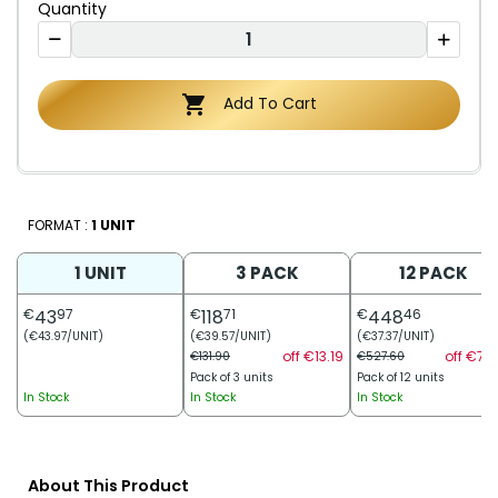
Quantity

Add To Cart
FORMAT :
1 UNIT
1 UNIT
3 PACK
12 PACK
€
43
97
€
118
71
€
448
46
(€43.97/UNIT)
(€39.57/UNIT)
(€37.37/UNIT)
off €13.19
off €79.
€131.90
€527.60
Pack of 3 units
Pack of 12 units
In Stock
In Stock
In Stock
About This Product