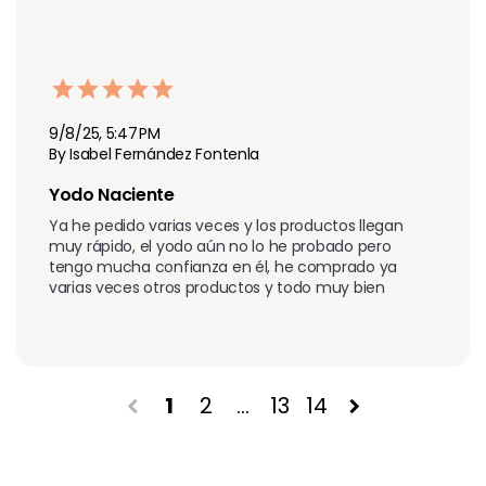
9/8/25, 5:47 PM
By Isabel Fernández Fontenla
Yodo Naciente
Ya he pedido varias veces y los productos llegan 
muy rápido, el yodo aún no lo he probado pero 
tengo mucha confianza en él, he comprado ya 
varias veces otros productos y todo muy bien 
1
2
…
13
14
chevron_left
chevron_right