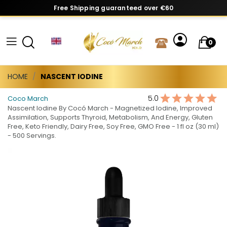
Free Shipping guaranteed over €60
0
HOME
NASCENT IODINE
5.0
Coco March
Nascent Iodine By Cocó March - Magnetized Iodine, Improved
Assimilation, Supports Thyroid, Metabolism, And Energy, Gluten
Free, Keto Friendly, Dairy Free, Soy Free, GMO Free - 1 fl oz (30 ml)
- 500 Servings.