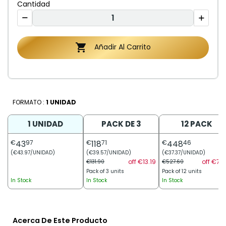
Cantidad

Añadir Al Carrito
FORMATO :
1 UNIDAD
1 UNIDAD
PACK DE 3
12 PACK
€
43
97
€
118
71
€
448
46
(€43.97/UNIDAD)
(€39.57/UNIDAD)
(€37.37/UNIDAD)
off €13.19
off €79.
€131.90
€527.60
Pack of 3 units
Pack of 12 units
In Stock
In Stock
In Stock
Acerca De Este Producto