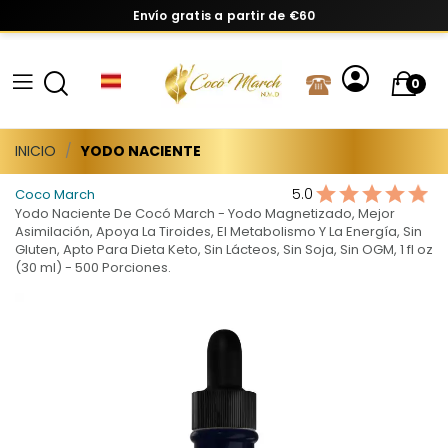
Envío gratis a partir de €60
0
INICIO
YODO NACIENTE
5.0
Coco March
Yodo Naciente De Cocó March - Yodo Magnetizado, Mejor
Asimilación, Apoya La Tiroides, El Metabolismo Y La Energía, Sin
Gluten, Apto Para Dieta Keto, Sin Lácteos, Sin Soja, Sin OGM, 1 fl oz
(30 ml) - 500 Porciones.