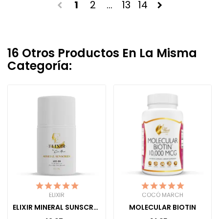
1
2
…
13
14
chevron_left
chevron_right
16 Otros Productos En La Misma
Categoría:
ELIXIR
COCÓ MARCH
ELIXIR MINERAL SUNSCREEN
MOLECULAR BIOTIN