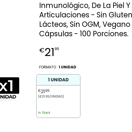
Inmunológico, De La Piel Y
Articulaciones - Sin Gluten,
Lácteos, Sin OGM, Vegano 
Cápsulas - 100 Porciones.
21
€
95
FORMATO :
1 UNIDAD
1 UNIDAD
€
21
95
(€21.95/UNIDAD)
In Stock