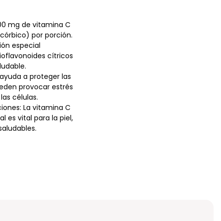
000 mg de vitamina C
córbico) por porción.
ión especial
ioflavonoides cítricos
ludable.
 ayuda a proteger las
ueden provocar estrés
as células.
ciones: La vitamina C
es vital para la piel,
saludables.