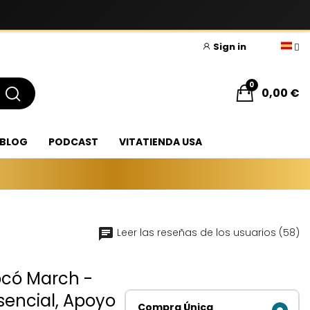
Sign in
0
0,00 €
BLOG
PODCAST
VITATIENDA USA
Leer las reseñas de los usuarios (58)
ocó March -
sencial, Apoyo
Compra Única