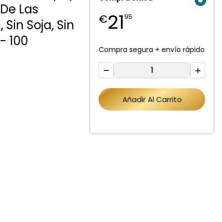
 De Las
21
€
95
 Sin Soja, Sin
- 100
Compra segura + envío rápido
Añadir Al Carrito