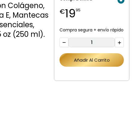
Con Colágeno,
19
€
95
na E, Mantecas
senciales,
Compra segura + envío rápido
5 oz (250 ml).
Añadir Al Carrito