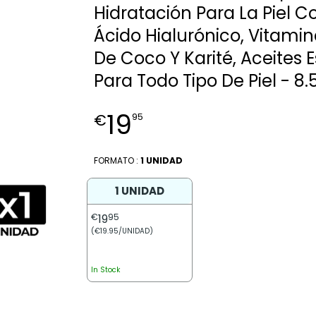
Hidratación Para La Piel 
Ácido Hialurónico, Vitami
De Coco Y Karité, Aceites E
Para Todo Tipo De Piel - 8.
19
€
95
FORMATO :
1 UNIDAD
1 UNIDAD
€
19
95
(€19.95/UNIDAD)
In Stock