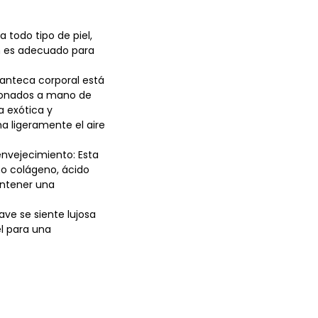
a todo tipo de piel,
én es adecuado para
manteca corporal está
cionados a mano de
a exótica y
a ligeramente el aire
nvejecimiento: Esta
o colágeno, ácido
antener una
ave se siente lujosa
el para una