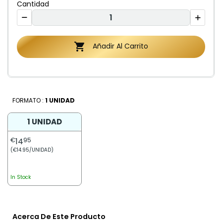
Cantidad

Añadir Al Carrito
FORMATO :
1 UNIDAD
1 UNIDAD
€
14
95
(€14.95/UNIDAD)
In Stock
Acerca De Este Producto