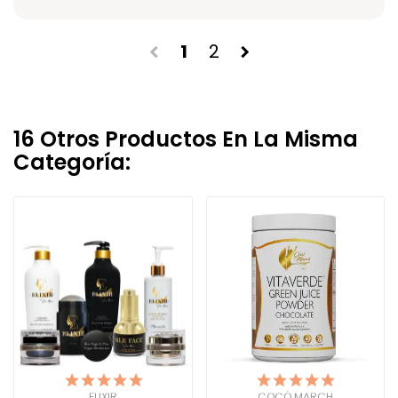
1
2
chevron_left
chevron_right
16 Otros Productos En La Misma
Categoría:
ELIXIR
COCÓ MARCH