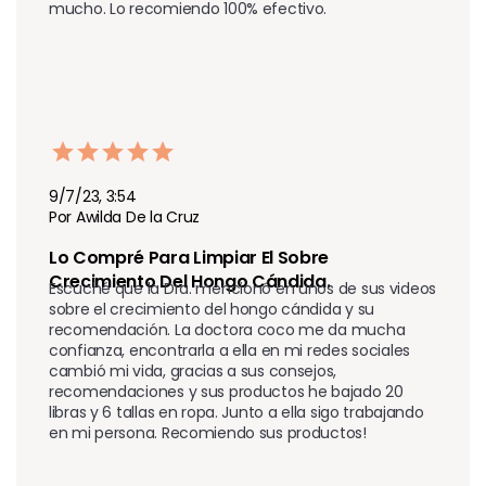
mucho. Lo recomiendo 100% efectivo.
9/7/23, 3:54
Por Awilda De la Cruz
Lo Compré Para Limpiar El Sobre 
Crecimiento Del Hongo Cándida.
Escuché que la Dra. mencionó en unos de sus videos 
sobre el crecimiento del hongo cándida y su 
recomendación. La doctora coco me da mucha 
confianza, encontrarla a ella en mi redes sociales 
cambió mi vida, gracias a sus consejos, 
recomendaciones y sus productos he bajado 20 
libras y 6 tallas en ropa. Junto a ella sigo trabajando 
en mi persona. Recomiendo sus productos!