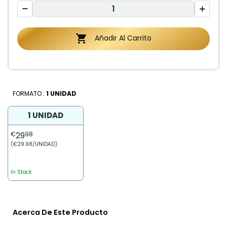

Añadir Al Carrito
FORMATO :
1 UNIDAD
1 UNIDAD
€
29
98
(€29.98/UNIDAD)
In Stock
Acerca De Este Producto