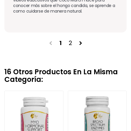
conocer más sobre el hongo candida, se aprende a 
como cuidarse de manera natural. 
1
2
chevron_left
chevron_right
16 Otros Productos En La Misma
Categoría: