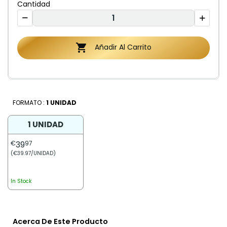
Cantidad

Añadir Al Carrito
FORMATO :
1 UNIDAD
1 UNIDAD
€
39
97
(€39.97/UNIDAD)
In Stock
Acerca De Este Producto