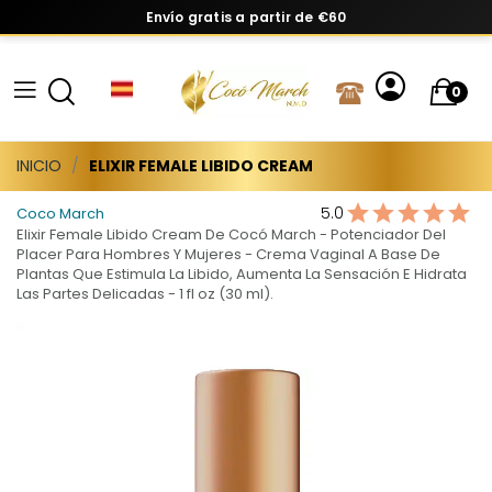
Envío gratis a partir de €60
0
INICIO
ELIXIR FEMALE LIBIDO CREAM
5.0
Coco March
Elixir Female Libido Cream De Cocó March - Potenciador Del
Placer Para Hombres Y Mujeres - Crema Vaginal A Base De
Plantas Que Estimula La Libido, Aumenta La Sensación E Hidrata
Las Partes Delicadas - 1 fl oz (30 ml).