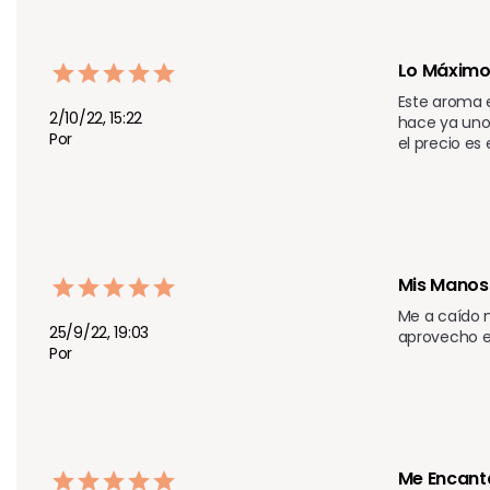
Lo Máxim
Este aroma e
2/10/22, 15:22
hace ya unos
Por
el precio es
Mis Manos
Me a caído 
25/9/22, 19:03
aprovecho e
Por
Me Encanta