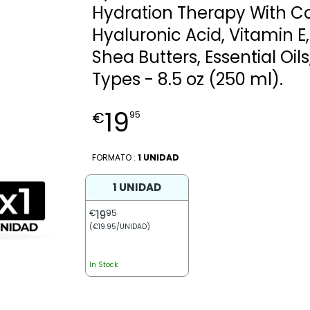
Hydration Therapy With Co
Hyaluronic Acid, Vitamin 
Shea Butters, Essential Oils,
Types - 8.5 oz (250 ml).
19
€
95
FORMATO :
1 UNIDAD
1 UNIDAD
€
19
95
(€19.95/UNIDAD)
In Stock