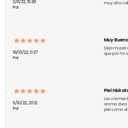
2/11/22, 15:29
muy alta ca
Por
Muy Buen
Deja mi pie
19/10/22, 0:27
que por mi 
Por
Piel Hidra
Las cremas B
5/10/22, 20:12
aroma dura t
Por
piel como el