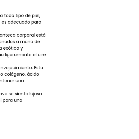
a todo tipo de piel,
én es adecuado para
manteca corporal está
cionados a mano de
a exótica y
a ligeramente el aire
nvejecimiento: Esta
o colágeno, ácido
antener una
ave se siente lujosa
el para una