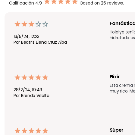
Calificación
4.9
Based on 26 reviews.
Fantástica
Hola!yo tení
13/5/24, 12:23
hidratada es
Por Beatriz Elena Cruz Alba
Elixir 
Esta crema m
28/2/24, 19:49
muy rico. Me
Por Brenda Villalta
Súper 