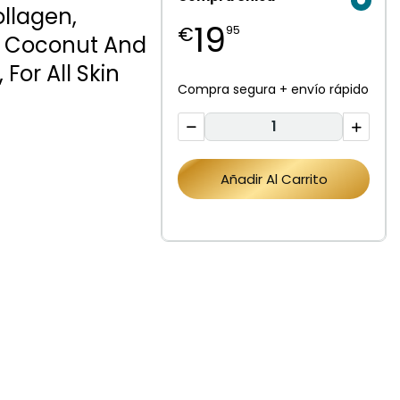
llagen,
19
€
95
E, Coconut And
 For All Skin
Compra segura + envío rápido
Añadir Al Carrito